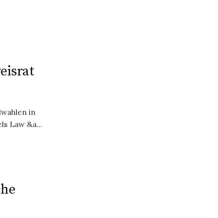
eisrat
wahlen in
s Law &a...
che