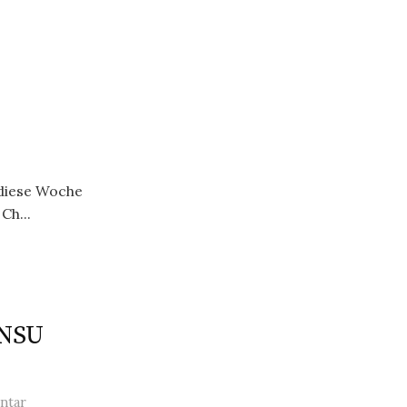
 diese Woche
Ch...
 NSU
ntar