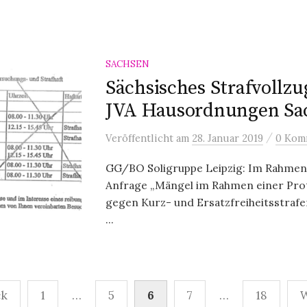
SACHSEN
Sächsisches Strafvollzu
JVA Hausordnungen Sa
/
Veröffentlicht
am
28. Januar 2019
0 Kom
GG/BO Soligruppe Leipzig: Im Rahmen
Anfrage „Mängel im Rahmen einer Pro
gegen Kurz- und Ersatzfreiheitsstrafen
...
mmerierung
ck
1
…
5
6
7
…
18
W