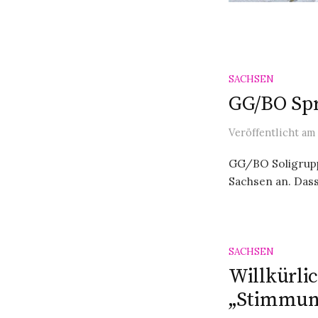
SACHSEN
GG/BO Spr
Veröffentlicht
am
GG/BO Soligrupp
Sachsen an. Das
SACHSEN
Willkürli
„Stimmun