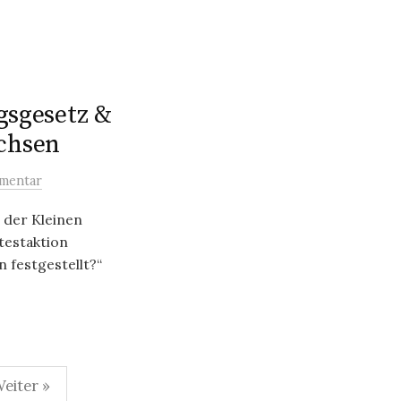
gsgesetz &
chsen
mentar
 der Kleinen
testaktion
 festgestellt?“
eiter »