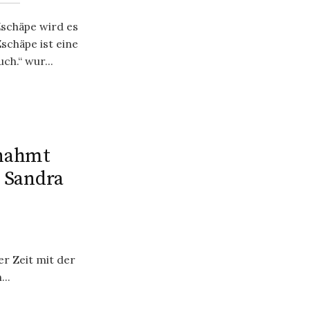
Zschäpe wird es
schäpe ist eine
h.“ wur...
gnahmt
 Sandra
r Zeit mit der
..