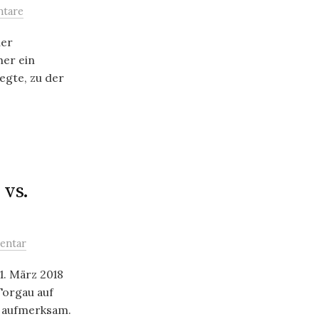
tare
der
er ein
egte, zu der
vs.
entar
1. März 2018
orgau auf
 aufmerksam.