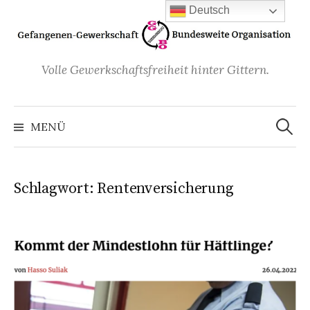
Zum
Deutsch
Inhalt
überspringen
Volle Gewerkschaftsfreiheit hinter Gittern.
Suchen
nach:
MENÜ
Schlagwort:
Rentenversicherung