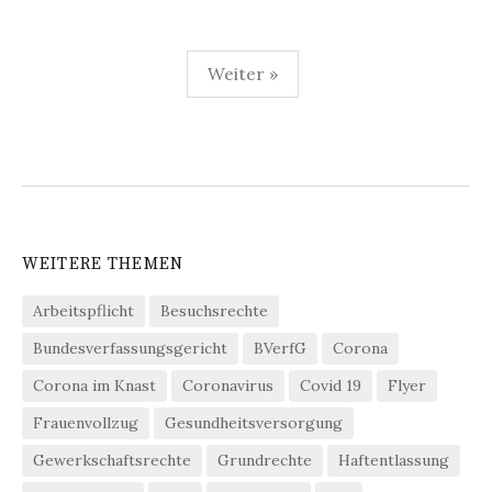
Seitennummerierung
Weiter »
der
Beiträge
WEITERE THEMEN
Arbeitspflicht
Besuchsrechte
Bundesverfassungsgericht
BVerfG
Corona
Corona im Knast
Coronavirus
Covid 19
Flyer
Frauenvollzug
Gesundheitsversorgung
Gewerkschaftsrechte
Grundrechte
Haftentlassung