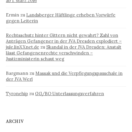
ab 1. März 2016
Ermin
zu
Landsberger Häftlinge erheben Vorwürfe
gegen Leiterin
Rechtsschutz hinter Gittern nicht gewahrt? Zahl von
Anträgen Gefangener in der JVA Dresden explodiert –
jule.linXXnet.de
zu
Skandal in der JVA Dresden: Anstalt
lässt Gefangenenrechte verschwinden –
Justizministerin schaut weg
Bargmann
zu
Massak und die Verpflegungspauschale in
der JVA Werl
Tyronehip
zu
GG/BO Unterlassungsverfahren
ARCHIV