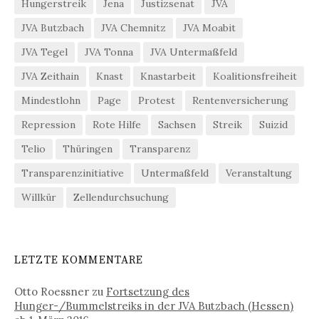
Hungerstreik
Jena
Justizsenat
JVA
JVA Butzbach
JVA Chemnitz
JVA Moabit
JVA Tegel
JVA Tonna
JVA Untermaßfeld
JVA Zeithain
Knast
Knastarbeit
Koalitionsfreiheit
Mindestlohn
Page
Protest
Rentenversicherung
Repression
Rote Hilfe
Sachsen
Streik
Suizid
Telio
Thüringen
Transparenz
Transparenzinitiative
Untermaßfeld
Veranstaltung
Willkür
Zellendurchsuchung
LETZTE KOMMENTARE
Otto Roessner
zu
Fortsetzung des
Hunger-/Bummelstreiks in der JVA Butzbach (Hessen)