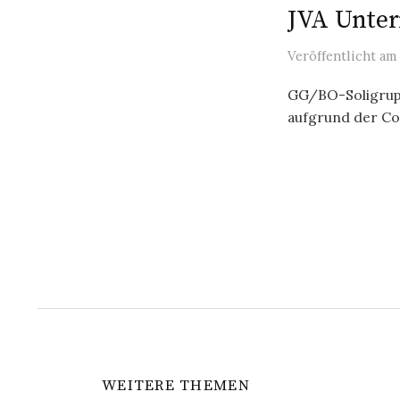
JVA Unte
Veröffentlicht
am
GG/BO-Soligrup
aufgrund der Cor
Seitennu
der
Beiträge
WEITERE THEMEN