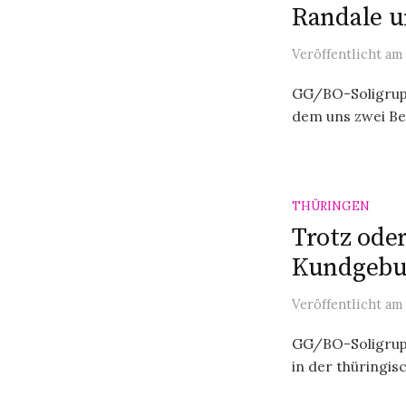
Randale u
Veröffentlicht
am
GG/BO-Soligruppe
dem uns zwei Ber
THÜRINGEN
Trotz ode
Kundgebun
Veröffentlicht
am
GG/BO-Soligrupp
in der thüringis