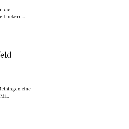
m die
e Lockeru...
eld
Meiningen eine
Mi...