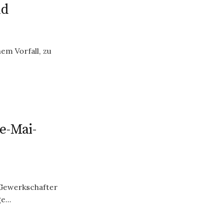
ld
em Vorfall, zu
e-Mai-
 Gewerkschafter
...