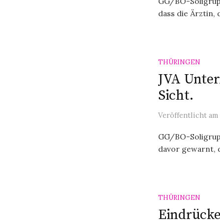
GG/BO-Soligrupp
dass die Ärztin, d
THÜRINGEN
JVA Unterm
Sicht.
Veröffentlicht
am
GG/BO-Soligrupp
davor gewarnt, d
THÜRINGEN
Eindrücke