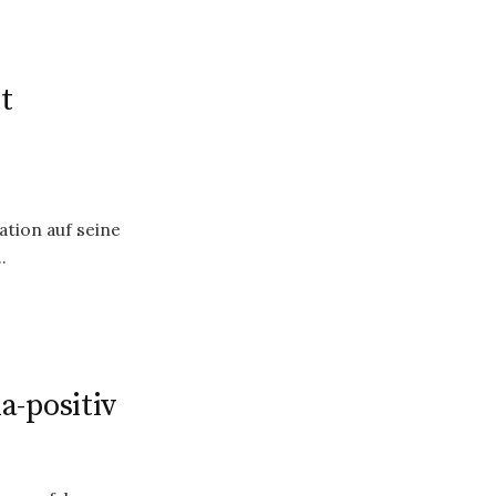
t
tion auf seine
.
a-positiv