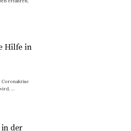
en erfahren,
 Hilfe in
r Coronakrise
rd, ...
in der