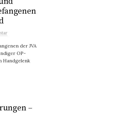
 und
Gefangenen
d
ntar
fangenen der JVA
endiger OP-
im Handgelenk
erungen –