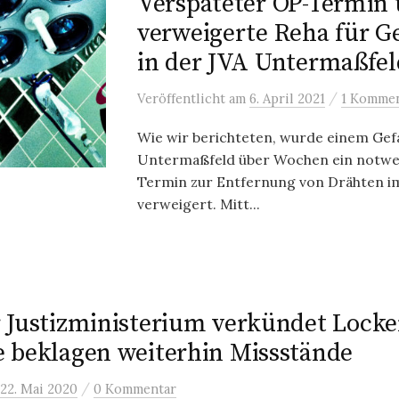
Verspäteter OP-Termin
verweigerte Reha für 
in der JVA Untermaßfel
/
Veröffentlicht
am
6. April 2021
1 Komme
Wie wir berichteten, wurde einem Ge
Untermaßfeld über Wochen ein notw
Termin zur Entfernung von Drähten 
verweigert. Mitt...
 Justizministerium verkündet Lock
 beklagen weiterhin Missstände
/
22. Mai 2020
0 Kommentar