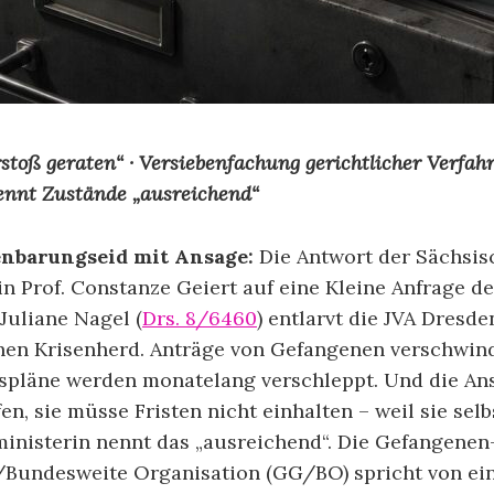
stoß geraten“ · Versiebenfachung gerichtlicher Verfahr
ennt Zustände „ausreichend“
fenbarungseid mit Ansage:
Die Antwort der Sächsis
in Prof. Constanze Geiert auf eine Kleine Anfrage d
Juliane Nagel (
Drs. 8/6460
) entlarvt die JVA Dresde
chen Krisenherd. Anträge von Gefangenen verschwin
spläne werden monatelang verschleppt. Und die Anst
fen, sie müsse Fristen nicht einhalten – weil sie selb
zministerin nennt das „ausreichend“. Die Gefangenen
Bundesweite Organisation (GG/BO) spricht von e