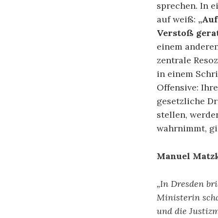
sprechen. In e
auf weiß:
„Auf
Verstoß gerat
einem anderen 
zentrale Reso
in einem Schri
Offensive: Ihr
gesetzliche Dr
stellen, werde
wahrnimmt, gilt
Manuel Matzk
„In Dresden br
Ministerin scha
und die Justiz