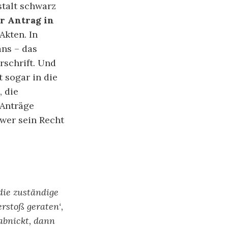
stalt schwarz
r Antrag in
Akten. In
ans – das
rschrift. Und
 sogar in die
, die
 Anträge
 wer sein Recht
die zuständige
erstoß geraten‘,
abnickt, dann