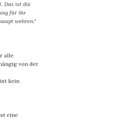
. Das ist die
ng für ihr
rhaupt wehren.“
r alle
bhängig von der
ist kein
st eine