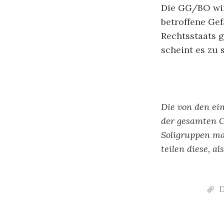
Die GG/BO wir
betroffene Ge
Rechtsstaats 
scheint es zu 
Die von den ei
der gesamten 
Soligruppen ma
teilen diese, a
D