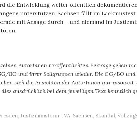
d die Entwicklung weiter öffentlich dokumentiere
fangene unterstützen. Sachsen fällt im Lackmustest
gerade mit Ansage durch – und niemand im Justizmi
stören.
nzelnen AutorInnen veröffentlichten Beiträge geben ni
GG/BO und ihrer Soligruppen wieder. Die GG/BO und 
chen sich die Ansichten der AutorInnen nur insoweit 
ls dies ausdrücklich bei dem jeweiligen Text kenntlich g
resden
,
Justizministerin
,
JVA
,
Sachsen
,
Skandal
,
Vollzug