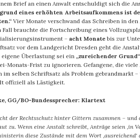
inem Brief an einen Anwalt entschuldigt sich die An
grund eines erhöhten Arbeitsaufkommens ist de
en.“
Vier Monate verschwand das Schreiben in den 
Fall brauchte die Fortschreibung eines Vollzugspl
zialisierungsinstrument –
acht Monate
bis zur Unte
ftsatz vor dem Landgericht Dresden geht die Anstalt
e eigene Überlastung sei ein
„zureichender Grund“
ei-Monats-Frist zu ignorieren. Gefangene, die viele
n im selben Schriftsatz als Problem gebrandmarkt –
 offiziell als Lästigkeit.
e, GG/BO-Bundessprecher: Klartext
icht der Rechtsschutz hinter Gittern zusammen – und 
ut zu. Wenn eine Anstalt schreibt, Anträge seien ‚in V
ministerin diese Zustände mit dem Wort ‚ausreichend‘ 