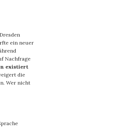
 Dresden
rfte ein neuer
während
uf Nachfrage
n existiert
eigert die
n. Wer nicht
 Sprache