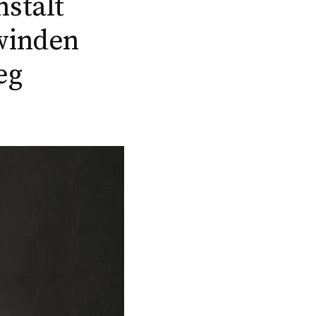
nstalt
winden
eg