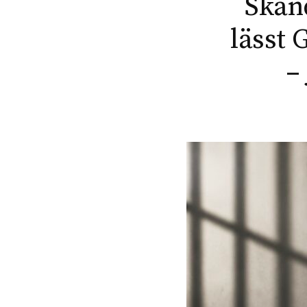
Skand
lässt
–