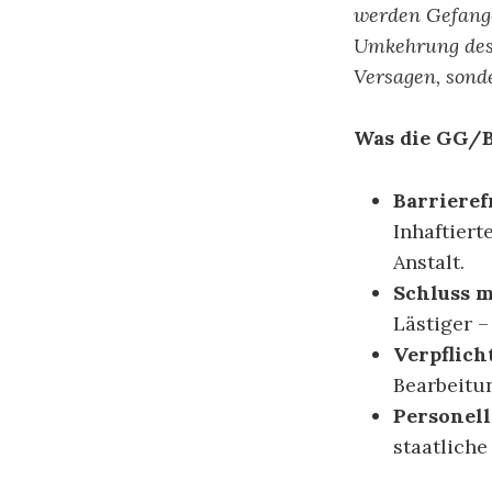
werden Gefangen
Umkehrung des 
Versagen, sond
Was die GG/B
Barrieref
Inhaftiert
Anstalt.
Schluss m
Lästiger –
Verpflich
Bearbeitun
Personell
staatliche