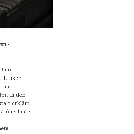
en ·
chen
er Linken-
n als
den in den
alt erklärt
st überlastet
-
inem