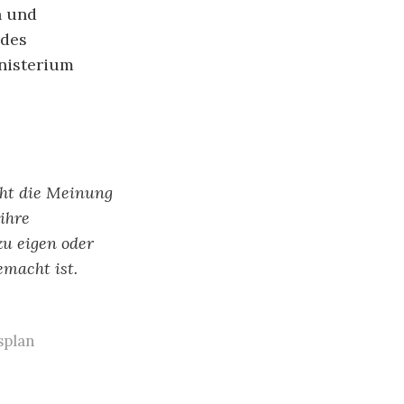
n und
 des
nisterium
cht die Meinung
ihre
zu eigen oder
emacht ist.
splan