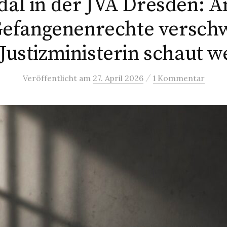
al in der JVA Dresden: A
 Gefangenenrechte versch
 Justizministerin schaut w
/
Veröffentlicht
am
27. April 2026
1 Kommentar