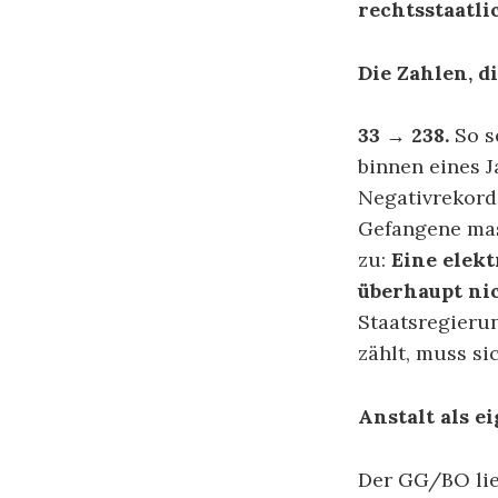
rechtsstaatl
Die Zahlen, d
33 → 238.
So se
binnen eines J
Negativrekord 
Gefangene mas
zu:
Eine elek
überhaupt nic
Staatsregieru
zählt, muss si
Anstalt als e
Der GG/BO lieg