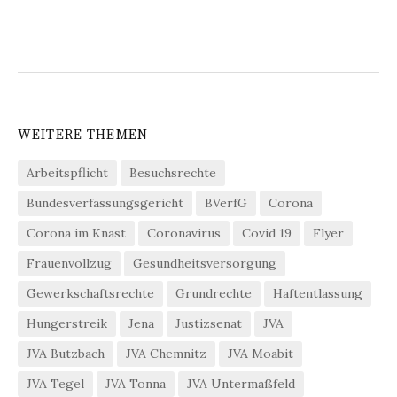
WEITERE THEMEN
Arbeitspflicht
Besuchsrechte
Bundesverfassungsgericht
BVerfG
Corona
Corona im Knast
Coronavirus
Covid 19
Flyer
Frauenvollzug
Gesundheitsversorgung
Gewerkschaftsrechte
Grundrechte
Haftentlassung
Hungerstreik
Jena
Justizsenat
JVA
JVA Butzbach
JVA Chemnitz
JVA Moabit
JVA Tegel
JVA Tonna
JVA Untermaßfeld