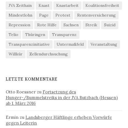
JVA Zeithain
Knast
Knastarbeit
Koalitionsfreiheit
Mindestlohn
Page
Protest
Rentenversicherung
Repression
Rote Hilfe
Sachsen
Streik
Suizid
Telio
Thüringen
Transparenz
Transparenzinitiative
Untermaßfeld
Veranstaltung
Willkür
Zellendurchsuchung
LETZTE KOMMENTARE
Otto Roessner
zu
Fortsetzung des
Hunger-/Bummelstreiks in der JVA Butzbach (Hessen)
ab 1. März 2016
Ermin
zu
Landsberger Häftlinge erheben Vorwürfe
gegen Leiterin