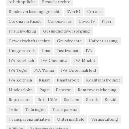
Arbeitspflicht
Besuchsrechte
Bundesverfassungsgericht
BVerfG
Corona
Corona im Knast
Coronavirus
Covid 19
Flyer
Frauenvollzug
Gesundheitsversorgung
Gewerkschaftsrechte
Grundrechte
Haftentlassung
Hungerstreik
Jena
Justizsenat
JVA
JVA Butzbach
JVA Chemnitz
JVA Moabit
JVA Tegel
JVA Tonna
JVA Untermaßfeld
JVA Zeithain
Knast
Knastarbeit
Koalitionsfreiheit
Mindestlohn
Page
Protest
Rentenversicherung
Repression
Rote Hilfe
Sachsen
Streik
Suizid
Telio
Thüringen
Transparenz
Transparenzinitiative
Untermaßfeld
Veranstaltung
Willkür
Zellendurchsuchung