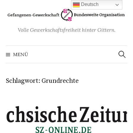
Zum
Deutsch
Inhalt
überspringen
Volle Gewerkschaftsfreiheit hinter Gittern.
Suchen
nach:
MENÜ
Schlagwort:
Grundrechte