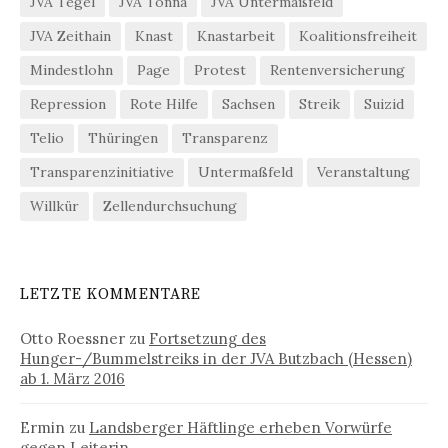
JVA Tegel
JVA Tonna
JVA Untermaßfeld
JVA Zeithain
Knast
Knastarbeit
Koalitionsfreiheit
Mindestlohn
Page
Protest
Rentenversicherung
Repression
Rote Hilfe
Sachsen
Streik
Suizid
Telio
Thüringen
Transparenz
Transparenzinitiative
Untermaßfeld
Veranstaltung
Willkür
Zellendurchsuchung
LETZTE KOMMENTARE
Otto Roessner
zu
Fortsetzung des
Hunger-/Bummelstreiks in der JVA Butzbach (Hessen)
ab 1. März 2016
Ermin
zu
Landsberger Häftlinge erheben Vorwürfe
gegen Leiterin