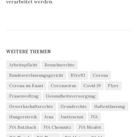
verarbeitet werden.
WEITERE THEMEN
Arbeitspflicht
Besuchsrechte
Bundesverfassungsgericht
BVerfG
Corona
Corona im Knast
Coronavirus
Covid 19
Flyer
Frauenvollzug
Gesundheitsversorgung
Gewerkschaftsrechte
Grundrechte
Haftentlassung
Hungerstreik
Jena
Justizsenat
JVA
JVA Butzbach
JVA Chemnitz
JVA Moabit