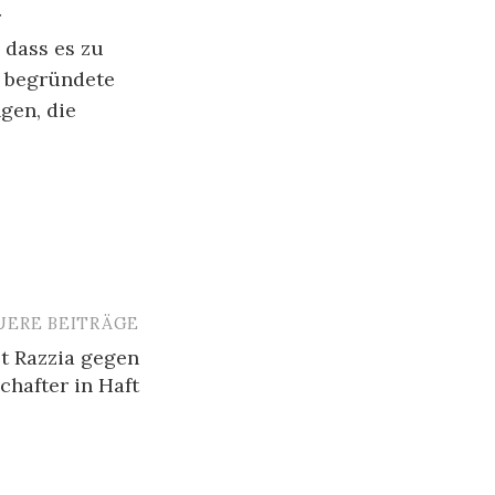
r
 dass es zu
 begründete
gen, die
UERE BEITRÄGE
lt Razzia gegen
hafter in Haft