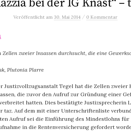
azzia bei der IG Knast“ – 
/
Veröffentlicht
am
30. Mai 2014
0 Kommentar
4
n Zellen zweier Insassen durchsucht, die eine Gewerks
k, Plutonia Plarre
r Justizvollzugsanstalt Tegel hat die Zellen zweier 
assen, die zuvor den Aufruf zur Gründung einer G
erbreitet hatten. Dies bestätigte Justizsprecherin L
 taz. Auf dem mit einer Unterschriftenliste verbu
en Aufruf sei die Einführung des Mindestlohns für
ufnahme in die Rentenversicherung gefordert worde