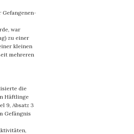
er Gefangenen-
rde, war
g) zu einer
iner kleinen
seit mehreren
isierte die
n Häftlinge
l 9, Absatz 3
im Gefängnis
ktivitäten,