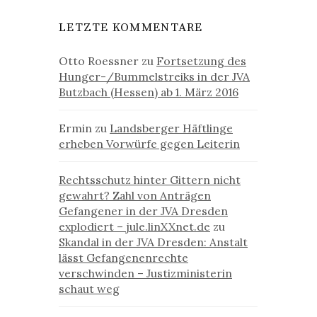
LETZTE KOMMENTARE
Otto Roessner
zu
Fortsetzung des
Hunger-/Bummelstreiks in der JVA
Butzbach (Hessen) ab 1. März 2016
Ermin
zu
Landsberger Häftlinge
erheben Vorwürfe gegen Leiterin
Rechtsschutz hinter Gittern nicht
gewahrt? Zahl von Anträgen
Gefangener in der JVA Dresden
explodiert – jule.linXXnet.de
zu
Skandal in der JVA Dresden: Anstalt
lässt Gefangenenrechte
verschwinden – Justizministerin
schaut weg