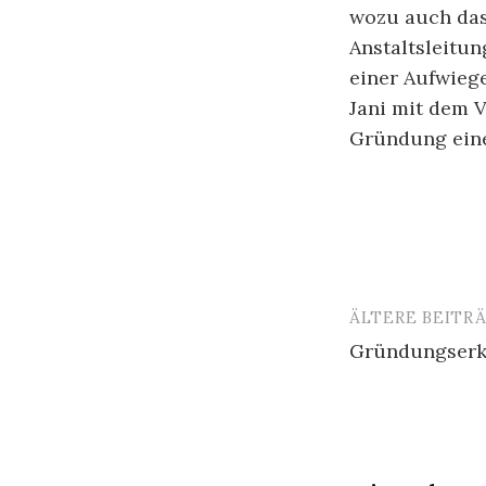
wozu auch das
Anstaltsleitu
einer Aufwieg
Jani mit dem V
Gründung eine
ÄLTERE BEITR
Beitragsn
Gründungserk