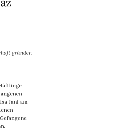
taz
chaft gründen
Häftlinge
efangenen-
isa Jani am
ndenen
 Gefangene
n.