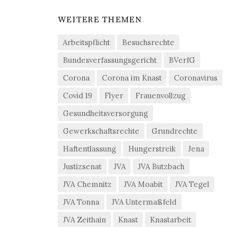
WEITERE THEMEN
Arbeitspflicht
Besuchsrechte
Bundesverfassungsgericht
BVerfG
Corona
Corona im Knast
Coronavirus
Covid 19
Flyer
Frauenvollzug
Gesundheitsversorgung
Gewerkschaftsrechte
Grundrechte
Haftentlassung
Hungerstreik
Jena
Justizsenat
JVA
JVA Butzbach
JVA Chemnitz
JVA Moabit
JVA Tegel
JVA Tonna
JVA Untermaßfeld
JVA Zeithain
Knast
Knastarbeit