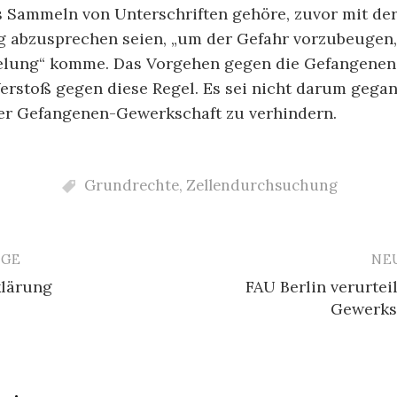
 Sammeln von Unterschriften gehöre, zuvor mit de
ng abzusprechen seien, „um der Gefahr vorzubeugen,
elung“ komme. Das Vorgehen gegen die Gefangenen
erstoß gegen diese Regel. Es sei nicht darum gegan
r Gefangenen-Gewerkschaft zu verhindern.
Grundrechte
,
Zellendurchsuchung
ÄGE
NE
avigation
lärung
FAU Berlin verurtei
Gewerksc