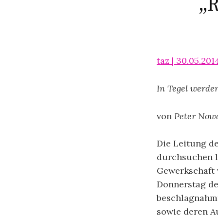
„R
taz | 30.05.201
In Tegel werde
von
Peter Nowa
Die Leitung de
durchsuchen l
Gewerkschaft v
Donnerstag der
beschlagnahmt
sowie deren A