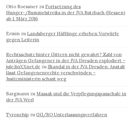
Otto Roessner
zu
Fortsetzung des
Hunger-/Bummelstreiks in der JVA Butzbach (Hessen)
ab 1. März 2016
Ermin
zu
Landsberger Häftlinge erheben Vorwürfe
gegen Leiterin
Rechtsschutz hinter Gittern nicht gewahrt? Zahl von
Anträgen Gefangener in der JVA Dresden explodiert –
jule.linXXnet.de
zu
Skandal in der JVA Dresden: Anstalt
lässt Gefangenenrechte verschwinden –
Justizministerin schaut weg
Bargmann
zu
Massak und die Verpflegungspauschale in
der JVA Werl
Tyronehip
zu
GG/BO Unterlassungsverfahren