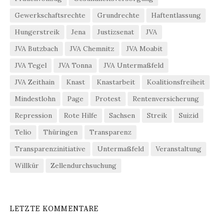
Gewerkschaftsrechte
Grundrechte
Haftentlassung
Hungerstreik
Jena
Justizsenat
JVA
JVA Butzbach
JVA Chemnitz
JVA Moabit
JVA Tegel
JVA Tonna
JVA Untermaßfeld
JVA Zeithain
Knast
Knastarbeit
Koalitionsfreiheit
Mindestlohn
Page
Protest
Rentenversicherung
Repression
Rote Hilfe
Sachsen
Streik
Suizid
Telio
Thüringen
Transparenz
Transparenzinitiative
Untermaßfeld
Veranstaltung
Willkür
Zellendurchsuchung
LETZTE KOMMENTARE