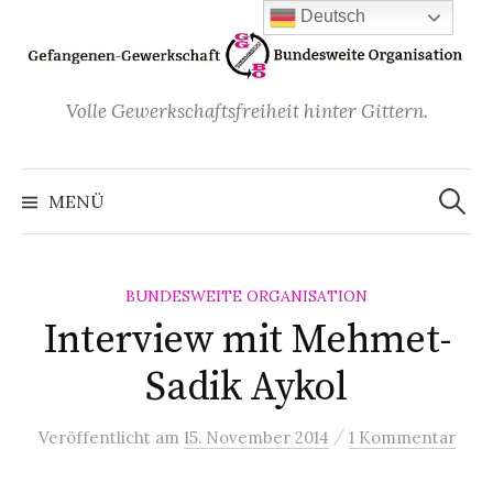
Zum
Deutsch
Inhalt
überspringen
Volle Gewerkschaftsfreiheit hinter Gittern.
Suchen
nach:
MENÜ
BUNDESWEITE ORGANISATION
Interview mit Mehmet-
Sadik Aykol
/
Veröffentlicht
am
15. November 2014
1 Kommentar