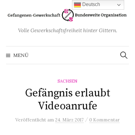
Zum
Deutsch
Inhalt
überspringen
Volle Gewerkschaftsfreiheit hinter Gittern.
Suchen
nach:
MENÜ
SACHSEN
Gefängnis erlaubt
Videoanrufe
/
Veröffentlicht
am
24. März 2017
0 Kommentar