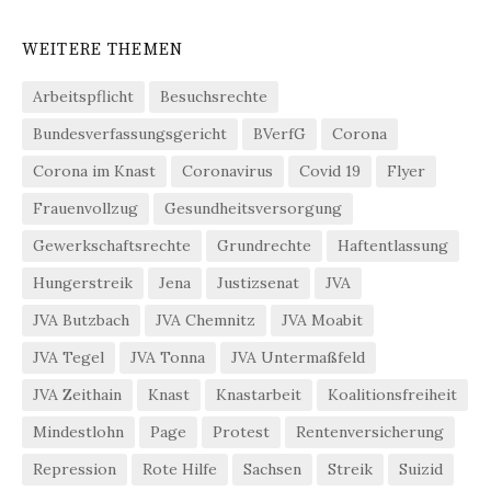
WEITERE THEMEN
Arbeitspflicht
Besuchsrechte
Bundesverfassungsgericht
BVerfG
Corona
Corona im Knast
Coronavirus
Covid 19
Flyer
Frauenvollzug
Gesundheitsversorgung
Gewerkschaftsrechte
Grundrechte
Haftentlassung
Hungerstreik
Jena
Justizsenat
JVA
JVA Butzbach
JVA Chemnitz
JVA Moabit
JVA Tegel
JVA Tonna
JVA Untermaßfeld
JVA Zeithain
Knast
Knastarbeit
Koalitionsfreiheit
Mindestlohn
Page
Protest
Rentenversicherung
Repression
Rote Hilfe
Sachsen
Streik
Suizid