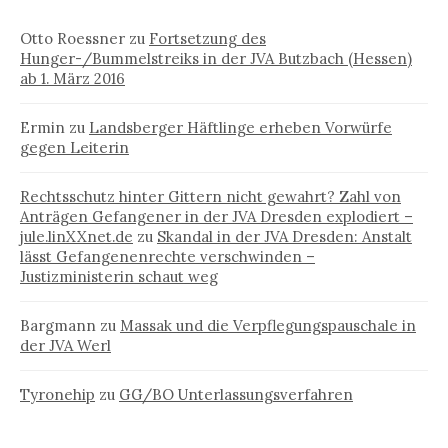
Otto Roessner
zu
Fortsetzung des
Hunger-/Bummelstreiks in der JVA Butzbach (Hessen)
ab 1. März 2016
Ermin
zu
Landsberger Häftlinge erheben Vorwürfe
gegen Leiterin
Rechtsschutz hinter Gittern nicht gewahrt? Zahl von
Anträgen Gefangener in der JVA Dresden explodiert –
jule.linXXnet.de
zu
Skandal in der JVA Dresden: Anstalt
lässt Gefangenenrechte verschwinden –
Justizministerin schaut weg
Bargmann
zu
Massak und die Verpflegungspauschale in
der JVA Werl
Tyronehip
zu
GG/BO Unterlassungsverfahren