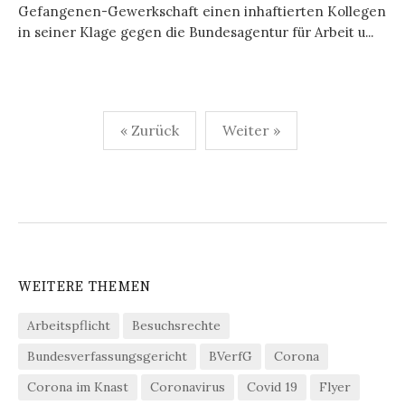
Gefangenen-Gewerkschaft einen inhaftierten Kollegen
in seiner Klage gegen die Bundesagentur für Arbeit u...
Seitennummerierung
« Zurück
Weiter »
der
Beiträge
WEITERE THEMEN
Arbeitspflicht
Besuchsrechte
Bundesverfassungsgericht
BVerfG
Corona
Corona im Knast
Coronavirus
Covid 19
Flyer