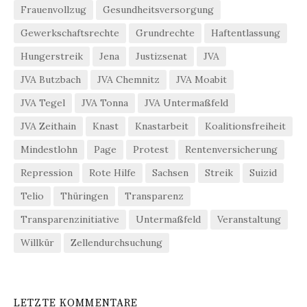
Frauenvollzug
Gesundheitsversorgung
Gewerkschaftsrechte
Grundrechte
Haftentlassung
Hungerstreik
Jena
Justizsenat
JVA
JVA Butzbach
JVA Chemnitz
JVA Moabit
JVA Tegel
JVA Tonna
JVA Untermaßfeld
JVA Zeithain
Knast
Knastarbeit
Koalitionsfreiheit
Mindestlohn
Page
Protest
Rentenversicherung
Repression
Rote Hilfe
Sachsen
Streik
Suizid
Telio
Thüringen
Transparenz
Transparenzinitiative
Untermaßfeld
Veranstaltung
Willkür
Zellendurchsuchung
LETZTE KOMMENTARE