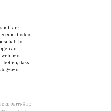
s mit der
ten stattfinden
ndschaft in
ogen an
r welchen
r hoffen, dass
ub geben
UERE BEITRÄGE