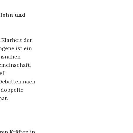
tlohn und
Klarheit der
gene ist ein
ensnahen
emeinschaft,
ell
 Debatten nach
 doppelte
hat.
ren Kräften in