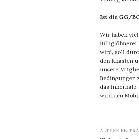
Ist die GG/B
Wir haben vie
Billiglöhnerei
wird, soll dur
den Knästen u
unsere Mitglie
Bedingungen zu
das innerhalb
wird.nen Mobi
ÄLTERE BEITR
Beitragsn