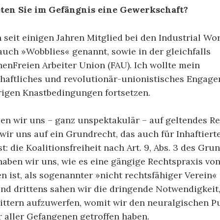
ten Sie im Gefängnis eine Gewerkschaft?
h seit einigen Jahren Mitglied bei den Industrial Wor
uch »Wobblies« genannt, sowie in der gleichfalls
henFreien Arbeiter Union (FAU). Ich wollte mein
haftliches und revolutionär-unionistisches Engag
rigen Knastbedingungen fortsetzen.
zen wir uns – ganz unspektakulär – auf geltendes R
wir uns auf ein Grundrecht, das auch für Inhaftiert
st: die Koalitionsfreiheit nach Art. 9, Abs. 3 des Gru
aben wir uns, wie es eine gängige Rechtspraxis vo
n ist, als sogenannter »nicht rechtsfähiger Verein
Und drittens sahen wir die dringende Notwendigkeit,
ittern aufzuwerfen, womit wir den neuralgischen Pu
 aller Gefangenen getroffen haben.