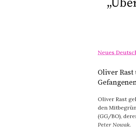
„Über
Neues Deutsc
Oliver Rast
Gefangenen
Oliver Rast ge
den Mitbegrü
(GG/BO), deren
Peter Nowak
.