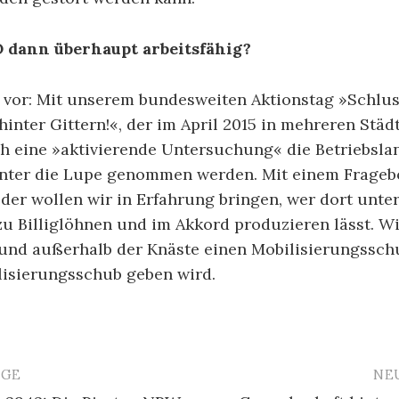
O dann überhaupt arbeitsfähig?
l vor: Mit unserem bundesweiten Aktionstag »Schlus
 hinter Gittern!«, der im April 2015 in mehreren Städ
ch eine »aktivierende Untersuchung« die Betriebsla
nter die Lupe genommen werden. Mit einem Frageb
der wollen wir in Erfahrung bringen, wer dort unte
 Billiglöhnen und im Akkord produzieren lässt. Wi
 und außerhalb der Knäste einen Mobilisierungssch
lisierungsschub geben wird.
ÄGE
NE
avigation