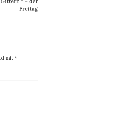
Gittern “ – der
Freitag
nd mit
*