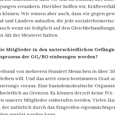
ungen verankern. Hierüber hoffen wir, Kräfteverhäl
u können. Wir wissen aber auch, dass wir gegen gew
d und Ländern anlaufen, die jede sozialreformeris
auch wenn sie lediglich auf den Gleichbehandlung
en Akt der Meuterei halten.
ie Mitglieder in den unterschiedlichen Gefängn
sprozess der GG/BO einbezogen werden?
Verbund von mehreren Hundert Menschen in über 30
leiben will. Und das setzt einen bestimmten Grad a
isierung« voraus. Eine basisdemokratische Organis
hwörtlich an Grenzen. Es können derzeit keine JVA-
 unserer Mitglieder einberufen werden. Vieles läu
, der natürlich durch das Eingreifen eigenmächtige
den gestört werden kann.