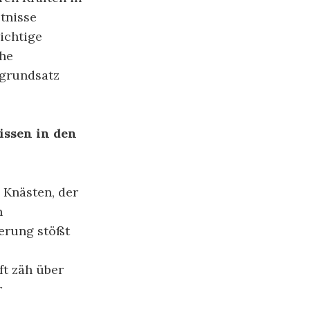
tnisse
ichtige
che
sgrundsatz
issen in den
 Knästen, der
n
ierung stößt
ft zäh über
r