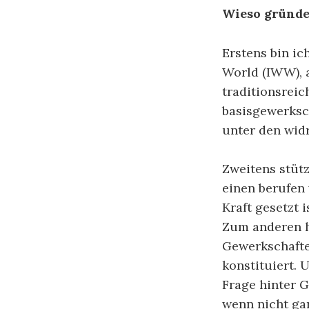
Wieso gründe
Erstens bin ic
World (IWW), a
traditionsreic
basisgewerksc
unter den wid
Zweitens stüt
einen berufen 
Kraft gesetzt i
Zum anderen h
Gewerkschafte
konstituiert. 
Frage hinter G
wenn nicht gar