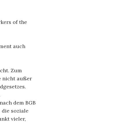
kers of the
ement auch
echt. Zum
e nicht außer
ndgesetzes.
n
« nach dem BGB
 die soziale
nkt vieler,