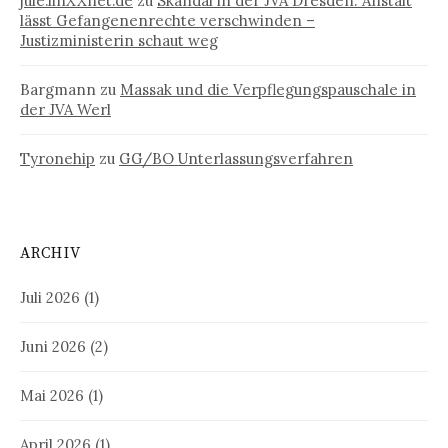
jule.linXXnet.de
zu
Skandal in der JVA Dresden: Anstalt
lässt Gefangenenrechte verschwinden –
Justizministerin schaut weg
Bargmann
zu
Massak und die Verpflegungspauschale in
der JVA Werl
Tyronehip
zu
GG/BO Unterlassungsverfahren
ARCHIV
Juli 2026
(1)
Juni 2026
(2)
Mai 2026
(1)
April 2026
(1)