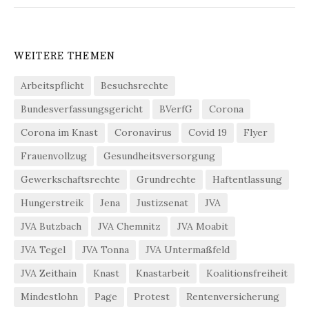
WEITERE THEMEN
Arbeitspflicht
Besuchsrechte
Bundesverfassungsgericht
BVerfG
Corona
Corona im Knast
Coronavirus
Covid 19
Flyer
Frauenvollzug
Gesundheitsversorgung
Gewerkschaftsrechte
Grundrechte
Haftentlassung
Hungerstreik
Jena
Justizsenat
JVA
JVA Butzbach
JVA Chemnitz
JVA Moabit
JVA Tegel
JVA Tonna
JVA Untermaßfeld
JVA Zeithain
Knast
Knastarbeit
Koalitionsfreiheit
Mindestlohn
Page
Protest
Rentenversicherung