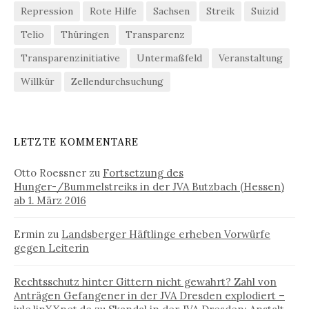
Repression
Rote Hilfe
Sachsen
Streik
Suizid
Telio
Thüringen
Transparenz
Transparenzinitiative
Untermaßfeld
Veranstaltung
Willkür
Zellendurchsuchung
LETZTE KOMMENTARE
Otto Roessner
zu
Fortsetzung des
Hunger-/Bummelstreiks in der JVA Butzbach (Hessen)
ab 1. März 2016
Ermin
zu
Landsberger Häftlinge erheben Vorwürfe
gegen Leiterin
Rechtsschutz hinter Gittern nicht gewahrt? Zahl von
Anträgen Gefangener in der JVA Dresden explodiert –