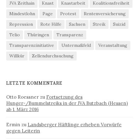
JVA Zeithain
Knast
Knastarbeit
Koalitionsfreiheit
Mindestlohn
Page
Protest
Rentenversicherung
Repression
Rote Hilfe
Sachsen
Streik
Suizid
Telio
Thüringen
Transparenz
Transparenzinitiative
Untermaßfeld
Veranstaltung
Willkür
Zellendurchsuchung
LETZTE KOMMENTARE
Otto Roessner
zu
Fortsetzung des
Hunger-/Bummelstreiks in der JVA Butzbach (Hessen)
ab 1. März 2016
Ermin
zu
Landsberger Häftlinge erheben Vorwürfe
gegen Leiterin