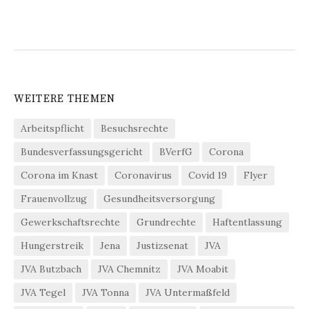
WEITERE THEMEN
Arbeitspflicht
Besuchsrechte
Bundesverfassungsgericht
BVerfG
Corona
Corona im Knast
Coronavirus
Covid 19
Flyer
Frauenvollzug
Gesundheitsversorgung
Gewerkschaftsrechte
Grundrechte
Haftentlassung
Hungerstreik
Jena
Justizsenat
JVA
JVA Butzbach
JVA Chemnitz
JVA Moabit
JVA Tegel
JVA Tonna
JVA Untermaßfeld