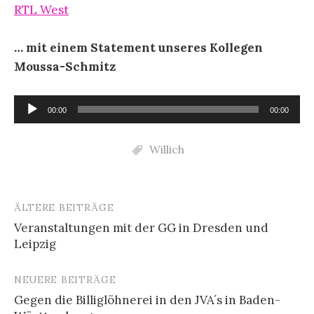
RTL West
… mit einem Statement unseres Kollegen
Moussa-Schmitz
Audio-
00:00
00:00
Player
Willich
ÄLTERE BEITRÄGE
Beitragsnavigation
Veranstaltungen mit der GG in Dresden und
Leipzig
NEUERE BEITRÄGE
Gegen die Billiglöhnerei in den JVA´s in Baden-