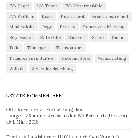
JVA Tegel
JVA Tonna
JVA Untermaßfeld
JVA Zeithain
Knast
Knastarbeit
Koalitionsfreiheit
Mindestlohn
Page
Protest
Rentenversicherung
Repression
Rote Hilfe
Sachsen
Streik
Suizid
Telio
Thüringen
Transparenz
Transparenzinitiative
Untermaßfeld
Veranstaltung
Willkür
Zellendurchsuchung
LETZTE KOMMENTARE
Otto Roessner
zu
Fortsetzung des
Hunger-/Bummelstreiks in der JVA Butzbach (Hessen)
ab 1. März 2016
Ermin
zu
Landsberger Häftlinge erheben Vorwürfe