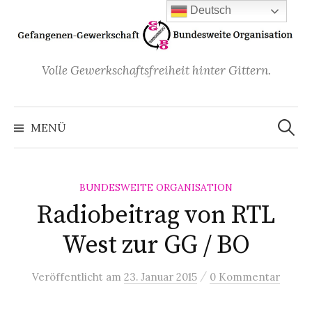
Zum
Deutsch
Inhalt
überspringen
Volle Gewerkschaftsfreiheit hinter Gittern.
Suchen
nach:
MENÜ
BUNDESWEITE ORGANISATION
Radiobeitrag von RTL
West zur GG / BO
/
Veröffentlicht
am
23. Januar 2015
0 Kommentar