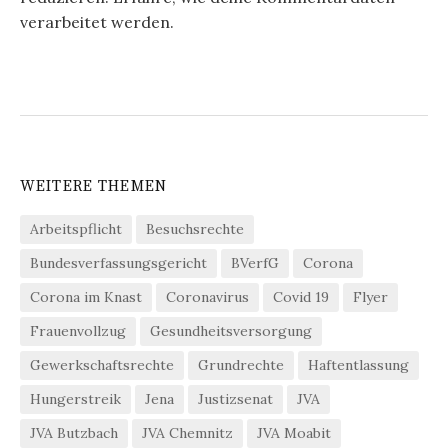
verarbeitet werden.
WEITERE THEMEN
Arbeitspflicht
Besuchsrechte
Bundesverfassungsgericht
BVerfG
Corona
Corona im Knast
Coronavirus
Covid 19
Flyer
Frauenvollzug
Gesundheitsversorgung
Gewerkschaftsrechte
Grundrechte
Haftentlassung
Hungerstreik
Jena
Justizsenat
JVA
JVA Butzbach
JVA Chemnitz
JVA Moabit