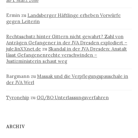
ab 1. März 2016
Ermin
zu
Landsberger Häftlinge erheben Vorwürfe
gegen Leiterin
Rechtsschutz hinter Gittern nicht gewahrt? Zahl von
Anträgen Gefangener in der JVA Dresden explodiert –
jule.linXXnet.de
zu
Skandal in der JVA Dresden: Anstalt
lässt Gefangenenrechte verschwinden –
Justizministerin schaut weg
Bargmann
zu
Massak und die Verpflegungspauschale in
der JVA Werl
Tyronehip
zu
GG/BO Unterlassungsverfahren
ARCHIV