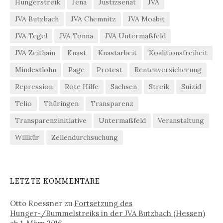
Hungerstreik
Jena
Justizsenat
JVA
JVA Butzbach
JVA Chemnitz
JVA Moabit
JVA Tegel
JVA Tonna
JVA Untermaßfeld
JVA Zeithain
Knast
Knastarbeit
Koalitionsfreiheit
Mindestlohn
Page
Protest
Rentenversicherung
Repression
Rote Hilfe
Sachsen
Streik
Suizid
Telio
Thüringen
Transparenz
Transparenzinitiative
Untermaßfeld
Veranstaltung
Willkür
Zellendurchsuchung
LETZTE KOMMENTARE
Otto Roessner
zu
Fortsetzung des
Hunger-/Bummelstreiks in der JVA Butzbach (Hessen)