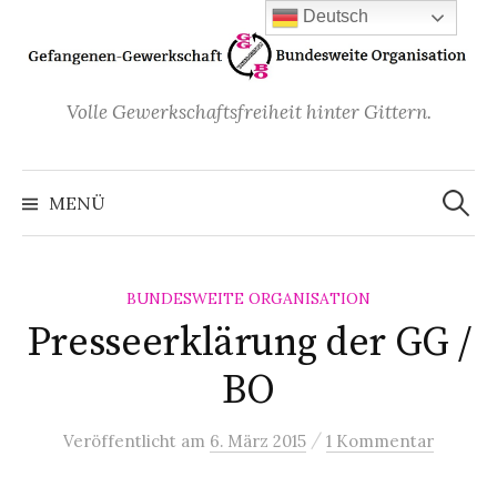
Zum
Deutsch
Inhalt
überspringen
Volle Gewerkschaftsfreiheit hinter Gittern.
Suchen
nach:
MENÜ
BUNDESWEITE ORGANISATION
Presseerklärung der GG /
BO
/
Veröffentlicht
am
6. März 2015
1 Kommentar