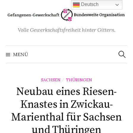
Zum
Deutsch
Inhalt
überspringen
Volle Gewerkschaftsfreiheit hinter Gittern.
Suchen
nach:
MENÜ
SACHSEN
THÜRINGEN
/
Neubau eines Riesen-
Knastes in Zwickau-
Marienthal für Sachsen
und Thüringen