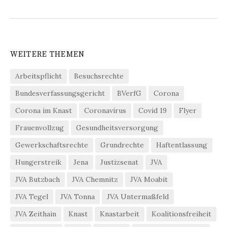
WEITERE THEMEN
Arbeitspflicht
Besuchsrechte
Bundesverfassungsgericht
BVerfG
Corona
Corona im Knast
Coronavirus
Covid 19
Flyer
Frauenvollzug
Gesundheitsversorgung
Gewerkschaftsrechte
Grundrechte
Haftentlassung
Hungerstreik
Jena
Justizsenat
JVA
JVA Butzbach
JVA Chemnitz
JVA Moabit
JVA Tegel
JVA Tonna
JVA Untermaßfeld
JVA Zeithain
Knast
Knastarbeit
Koalitionsfreiheit