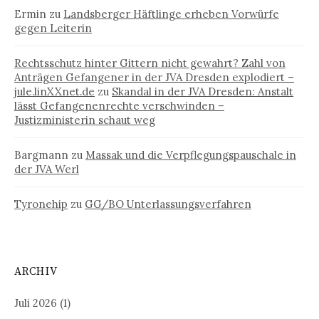
Ermin
zu
Landsberger Häftlinge erheben Vorwürfe
gegen Leiterin
Rechtsschutz hinter Gittern nicht gewahrt? Zahl von
Anträgen Gefangener in der JVA Dresden explodiert –
jule.linXXnet.de
zu
Skandal in der JVA Dresden: Anstalt
lässt Gefangenenrechte verschwinden –
Justizministerin schaut weg
Bargmann
zu
Massak und die Verpflegungspauschale in
der JVA Werl
Tyronehip
zu
GG/BO Unterlassungsverfahren
ARCHIV
Juli 2026
(1)