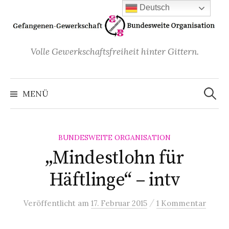
Zum
Deutsch
Inhalt
überspringen
Volle Gewerkschaftsfreiheit hinter Gittern.
Suchen
nach:
MENÜ
BUNDESWEITE ORGANISATION
„Mindestlohn für
Häftlinge“ – intv
/
Veröffentlicht
am
17. Februar 2015
1 Kommentar