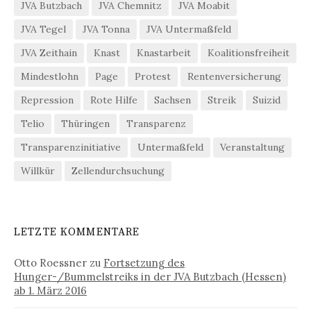
JVA Butzbach
JVA Chemnitz
JVA Moabit
JVA Tegel
JVA Tonna
JVA Untermaßfeld
JVA Zeithain
Knast
Knastarbeit
Koalitionsfreiheit
Mindestlohn
Page
Protest
Rentenversicherung
Repression
Rote Hilfe
Sachsen
Streik
Suizid
Telio
Thüringen
Transparenz
Transparenzinitiative
Untermaßfeld
Veranstaltung
Willkür
Zellendurchsuchung
LETZTE KOMMENTARE
Otto Roessner
zu
Fortsetzung des
Hunger-/Bummelstreiks in der JVA Butzbach (Hessen)
ab 1. März 2016