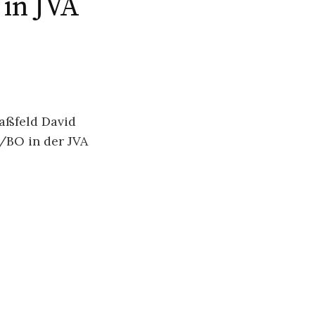
 in JVA
aßfeld David
/BO in der JVA