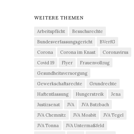
WEITERE THEMEN
Arbeitspflicht
Besuchsrechte
Bundesverfassungsgericht
BVerfG
Corona
Corona im Knast
Coronavirus
Covid 19
Flyer
Frauenvollzug
Gesundheitsversorgung
Gewerkschaftsrechte
Grundrechte
Haftentlassung
Hungerstreik
Jena
Justizsenat
JVA
JVA Butzbach
JVA Chemnitz
JVA Moabit
JVA Tegel
JVA Tonna
JVA Untermaßfeld