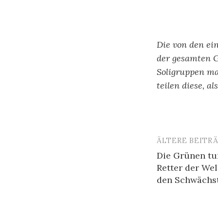
Die von den ei
der gesamten 
Soligruppen ma
teilen diese, a
ÄLTERE BEITR
Beitragsn
Die Grünen tun
Retter der Wel
den Schwächst