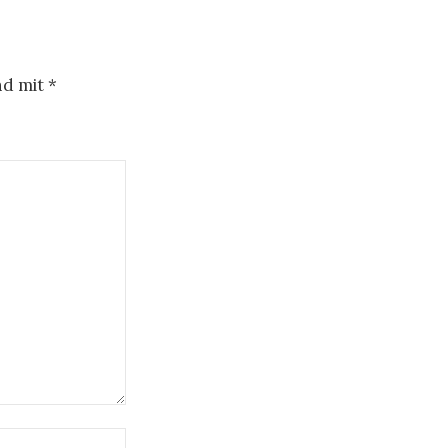
nd mit
*