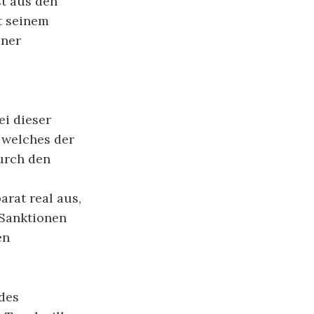
st aus den
t seinem
iner
i dieser
 welches der
urch den
arat real aus,
 Sanktionen
en
des