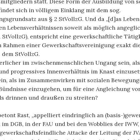
itgliedern statt. Diese Form der Ausbildung von s
ndet sich in völligem Einklang mit dem sog.
ngsgrundsatz aus § 2 StVollzG. Und da „[d]as Leben
en Lebensverhältnissen soweit als möglich angegl
 1 StVollzG), entspricht eine gewerkschaftliche Tätig
 Rahmen einer Gewerkschaftsvereinigung exakt di
 dem StVollzG.
erlicher im zwischenmenschlichen Ungang sein, als 
 und progressives Innenverhältnis im Knast einzuse
sein, als im Zusammenwirken mit sozialen Bewegung
 Bündnisse einzugehen, um für eine Angleichung vo
ds drinnen und draußen zu streiten?
etont Rast, „appelliert eindringlich an (basis-)gewe
n im DGB, in der FAU und bei den Wobblies der IWW
gewerkschaftsfeindliche Attacke der Leitung der JV