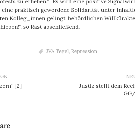
tests zu erheben.“ „Es wird eine positive Signalwi
eine praktisch gewordene Solidarität unter inhaft
rten Kolleg_innen gelingt, behördlichen Willkürakte
hieben!“, so Rast abschließend.
JVA Tegel
,
Repression
ÄGE
NE
avigation
zern“ [2]
Justiz stellt dem Rec
GG/
are