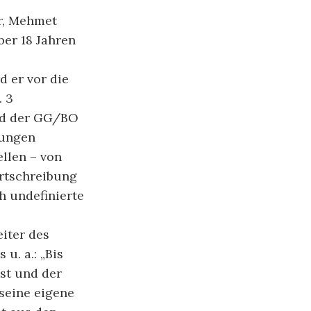
är, Mehmet
ber 18 Jahren
d er vor die
. 3
ied der GG/BO
rungen
llen – von
ortschreibung
ch undefinierte
eiter des
u. a.: „Bis
st und der
 seine eigene