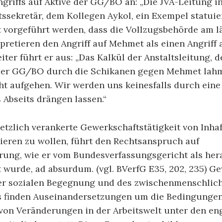
griffs auf Aktive der GG/BO an: „Die JVA-Leitung in
ssekretär, dem Kollegen Aykol, ein Exempel statuie
ht vorgeführt werden, dass die Vollzugsbehörde am 
erpretieren den Angriff auf Mehmet als einen Angrif
iter führt er aus: „Das Kalkül der Anstaltsleitung, d
er GG/BO durch die Schikanen gegen Mehmet lahm
ht aufgehen. Wir werden uns keinesfalls durch eine
Abseits drängen lassen.“
tzlich verankerte Gewerkschaftstätigkeit von Inhaf
ieren zu wollen, führt den Rechtsanspruch auf
ierung, wie er vom Bundesverfassungsgericht als he
t wurde, ad absurdum. (vgl. BVerfG E35, 202, 235) G
der sozialen Begegnung und des zwischenmenschlic
s finden Auseinandersetzungen um die Bedingunge
 von Veränderungen in der Arbeitswelt unter den en