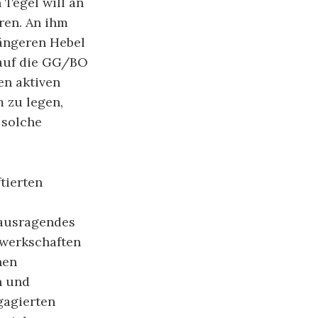
 Tegel will an
ren. An ihm
längeren Hebel
f auf die GG/BO
en aktiven
 zu legen,
 solche
tierten
rausragendes
ewerkschaften
hen
n und
gagierten