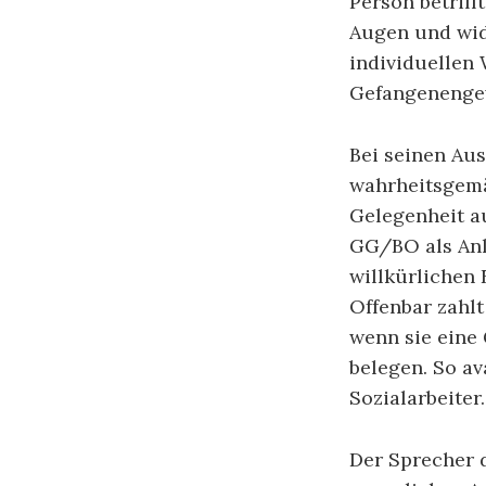
Person betriff
Augen und wid
individuellen
Gefangenengew
Bei seinen Au
wahrheitsgemä
Gelegenheit a
GG/BO als Anl
willkürlichen 
Offenbar zahlt
wenn sie eine
belegen. So a
Sozialarbeiter.
Der Sprecher 