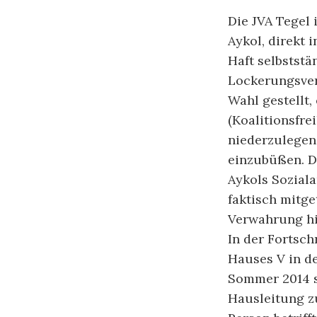
Die JVA Tegel 
Aykol, direkt 
Haft selbststä
Lockerungsverl
Wahl gestellt,
(Koalitionsfre
niederzulegen
einzubüßen. D
Aykols Sozial
faktisch mitge
Verwahrung hi
In der Fortsch
Hauses V in de
Sommer 2014 s
Hausleitung zu