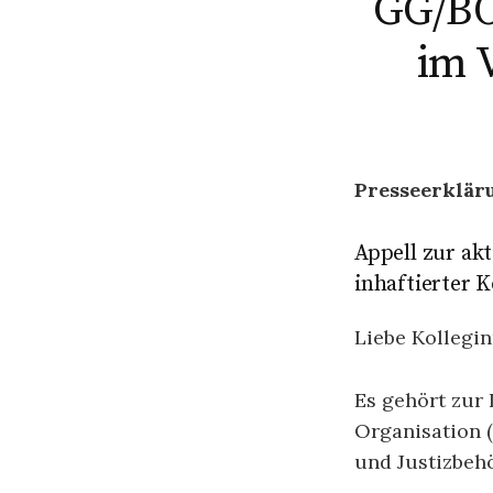
GG/BO
im V
Presseerklär
Appell zur ak
inhaftierter 
Liebe Kollegi
Es gehört zur
Organisation (
und Justizbehö