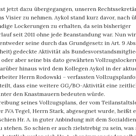
ist jetzt dazu übergegangen, unseren Rechtssekret
ins Visier zu nehmen. Aykol stand kurz davor, nach ü
ndige Lockerungen zu erhalten, da sein bisheriger
auf seit 2011 ohne jede Beanstandung war. Nun wir
 entweder seine durch das Grundgesetz in Art. 9 Abs
iheit) gedeckte Aktivität als Bundesvorstandsmitgl
 oder aber seine bis dato gewährten Vollzugslocke
arüber hinaus wird dem Kollegen Aykol in der aktue
arbeiter Herrn Rodowski – verfassten Vollzugsplanf
teilt, dass eine weitere GG/BO-Aktivität eine zeitli
nter den Knastmauern bedeuten würde.
reibung seines Vollzugsplans, der vom Teilanstaltsl
r JVA Tegel, Herrn Stark, abgesegnet wurde, heißt es 
chien Hr. A. in guter Anbindung mit dem Sozialdien
 stehen. So schien er auch zielstrebig zu sein, was