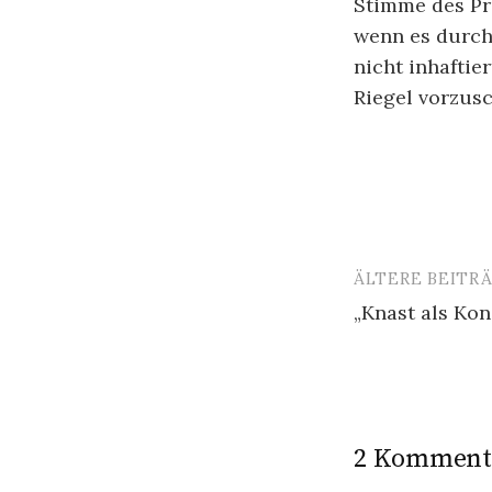
Stimme des Pro
wenn es durch 
nicht inhaftie
Riegel vorzusc
ÄLTERE BEITR
Beitragsn
„Knast als Kon
2 Komment