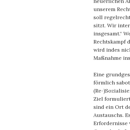
neuerlichen An
unserem Recht
soll regelrec
sitzt. Wir int
insgesamt.“ We
Rechtskampf d
wird indes nic
Maßnahme ins 
Eine grundgese
förmlich sabot
(Re-)Sozialis
Ziel formulier
sind ein Ort 
Austauschs. E
Erfordernisse