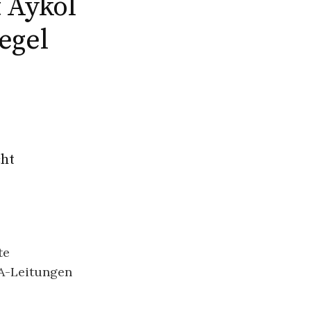
 Aykol
Tegel
cht
te
VA-Leitungen