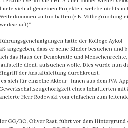
t. Letztlich verlor sich Hr. A. aber immer wieder selb
mete sich allgemeinen Projekten, welche nichts mi
 Weiterkommen zu tun hatten (z.B. Mitbegründung e
erkschaft).“
sführungsgenehmigungen hatte der Kollege Aykol
ß angegeben, dass er seine Kinder besuchen und be
uch das Haus der Demokratie und Menschenrechte,
aufstelle dient, aufsuchen wolle. Dies wurde nun d
Eingriff der Anstaltsleitung durchkreuzt.
 es sich für einzelne Akteur_innen aus dem JVA-App
 Gewerkschaftszugehörigkeit eines Inhaftierten mit
vancierte Herr Rodowski vom einfachen zum leitend
der GG/BO, Oliver Rast, führt vor dem Hintergrund 