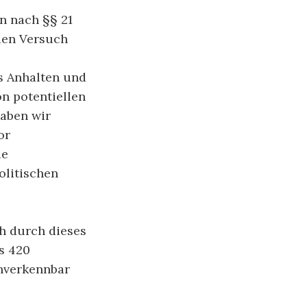
n nach §§ 21
den Versuch
as Anhalten und
n potentiellen
aben wir
or
ie
olitischen
h durch dieses
s 420
unverkennbar