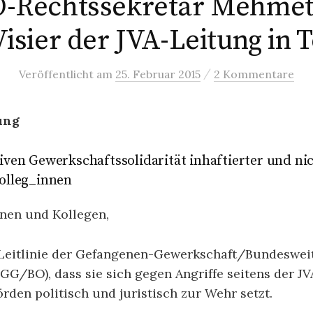
-Rechtssekretär Mehmet
isier der JVA-Leitung in 
/
Veröffentlicht
am
25. Februar 2015
2 Kommentare
ung
tiven Gewerkschaftssolidarität inhaftierter und ni
Kolleg_innen
nnen und Kollegen,
 Leitlinie der Gefangenen-Gewerkschaft/Bundeswei
GG/BO), dass sie sich gegen Angriffe seitens der J
rden politisch und juristisch zur Wehr setzt.