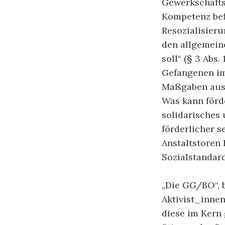
Gewerkschaftsm
Kompetenz befi
Resozialisieru
den allgemein
soll“ (§ 3 Abs.
Gefangenen im
Maßgaben aus
Was kann förd
solidarisches
förderlicher 
Anstaltstoren
Sozialstandar
„Die GG/BO“, b
Aktivist_inne
diese im Kern 