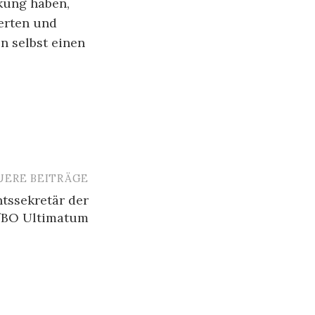
rkung haben,
ierten und
n selbst einen
UERE BEITRÄGE
htssekretär der
BO Ultimatum