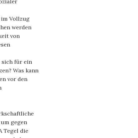
ozialer
 im Vollzug
ichen werden
keit von
esen
sich für ein
tzen? Was kann
en vor den
n
rkschaftliche
, um gegen
A Tegel die