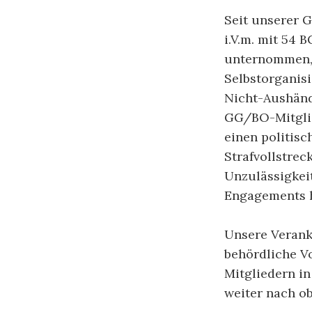
Seit unserer G
i.V.m. mit 54
unternommen, 
Selbstorganisi
Nicht-Aushänd
GG/BO-Mitglie
einen politis
Strafvollstre
Unzulässigkei
Engagements hi
Unsere Verank
behördliche Vo
Mitgliedern i
weiter nach ob