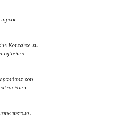
tag vor
che Kontakte zu
 möglichen
respondenz von
usdrücklich
ramme werden