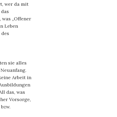
t, wer da mit
 das
 was „Offener
in Leben
l des
en sie alles
Neuanfang.
eine Arbeit in
 Ausbildungen
ll das, was
cher Vorsorge,
 bzw.