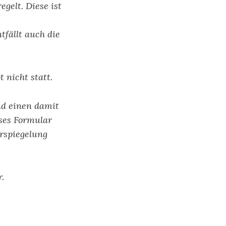
gelt. Diese ist
fällt auch die
 nicht statt.
nd einen damit
eses Formular
rspiegelung
.