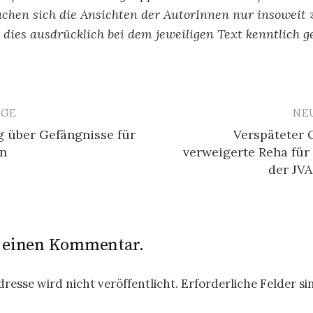
chen sich die Ansichten der AutorInnen nur insoweit 
ls dies ausdrücklich bei dem jeweiligen Text kenntlich g
ÄGE
NE
avigation
g über Gefängnisse für
Verspäteter
n
verweigerte Reha für
der JV
e einen Kommentar.
resse wird nicht veröffentlicht.
Erforderliche Felder si