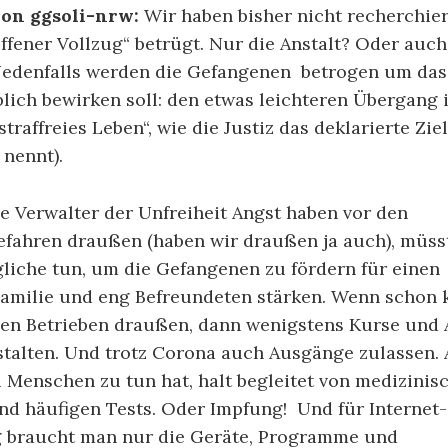
on ggsoli-nrw:
Wir haben bisher nicht recherchier
ffener Vollzug“ betrügt. Nur die Anstalt? Oder auch
Jedenfalls werden die Gefangenen
betrogen um das,
lich bewirken soll: den etwas leichteren Übergang 
traffreies Leben“, wie die Justiz das deklarierte Zie
 nennt).
e Verwalter der Unfreiheit Angst haben vor den
fahren draußen (haben wir draußen ja auch), müsst
liche tun, um die Gefangenen zu fördern für einen
Familie und eng Befreundeten stärken. Wenn schon k
hen Betrieben draußen, dann wenigstens Kurse und
talten. Und trotz Corona auch Ausgänge zulassen. A
 Menschen zu tun hat, halt begleitet von medizinis
nd häufigen Tests. Oder Impfung!
Und für Internet-
 braucht man nur die Geräte, Programme und