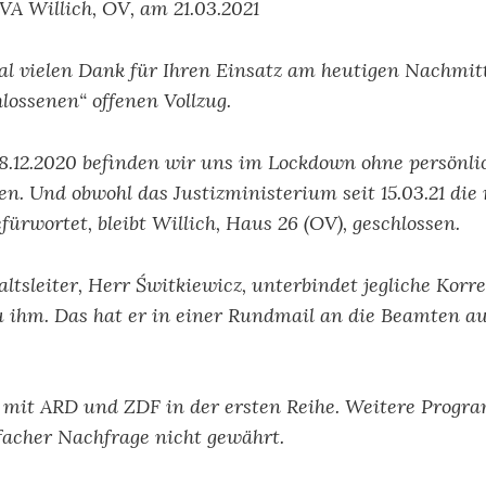
VA Willich, OV, am 21.03.2021
l vielen Dank für Ihren Einsatz am heutigen Nachmit
lossenen“ offenen Vollzug.
8.12.2020 befinden wir uns im Lockdown ohne persönli
n. Und obwohl das Justizministerium seit 15.03.21 die
ürwortet, bleibt Willich, Haus 26 (OV), geschlossen.
ltsleiter, Herr Świtkiewicz, unterbindet jegliche Kor
u ihm. Das hat er in einer Rundmail an die Beamten a
r mit ARD und ZDF in der ersten Reihe. Weitere Prog
facher Nachfrage nicht gewährt.