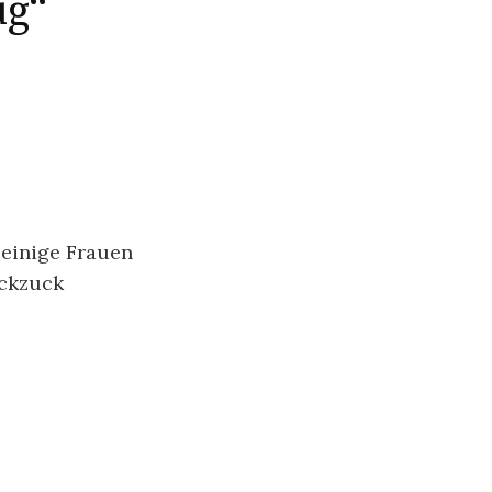
zug“
 einige Frauen
uckzuck