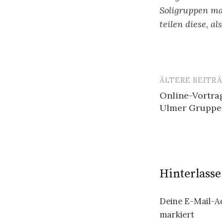
Soligruppen ma
teilen diese, a
ÄLTERE BEITR
Beitragsn
Online-Vortra
Ulmer Gruppe
Hinterlass
Deine E-Mail-Ad
markiert