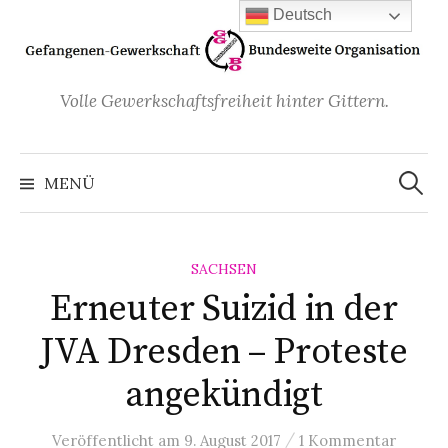
Zum
Deutsch
Inhalt
überspringen
Volle Gewerkschaftsfreiheit hinter Gittern.
Suchen
nach:
MENÜ
SACHSEN
Erneuter Suizid in der
JVA Dresden – Proteste
angekündigt
/
Veröffentlicht
am
9. August 2017
1 Kommentar