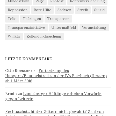
Mindestlohn
Page
Protest
Rentenversicherung
Repression
Rote Hilfe
Sachsen
Streik
Suizid
Telio
Thüringen
Transparenz
Transparenzinitiative
Untermaßfeld
Veranstaltung
Willkür
Zellendurchsuchung
LETZTE KOMMENTARE
Otto Roessner
zu
Fortsetzung des
Hunger-/Bummelstreiks in der JVA Butzbach (Hessen)
ab 1. März 2016
Ermin
zu
Landsberger Häftlinge erheben Vorwürfe
gegen Leiterin
Rechtsschutz hinter Gittern nicht gewahrt? Zahl von