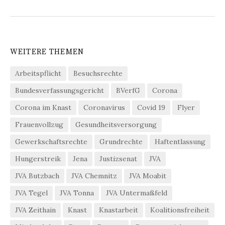
WEITERE THEMEN
Arbeitspflicht
Besuchsrechte
Bundesverfassungsgericht
BVerfG
Corona
Corona im Knast
Coronavirus
Covid 19
Flyer
Frauenvollzug
Gesundheitsversorgung
Gewerkschaftsrechte
Grundrechte
Haftentlassung
Hungerstreik
Jena
Justizsenat
JVA
JVA Butzbach
JVA Chemnitz
JVA Moabit
JVA Tegel
JVA Tonna
JVA Untermaßfeld
JVA Zeithain
Knast
Knastarbeit
Koalitionsfreiheit