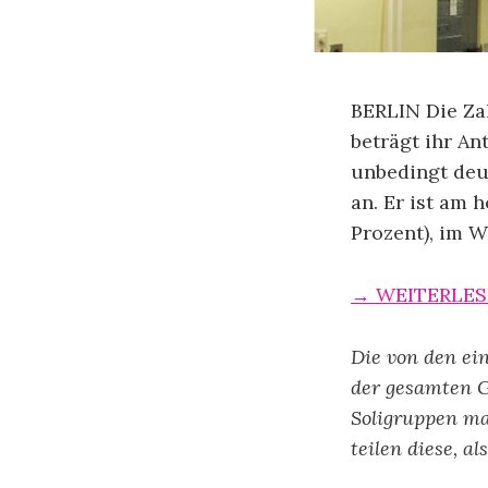
BERLIN Die Zah
beträgt ihr An
unbedingt deut
an. Er ist am 
Prozent), im W
→ WEITERLE
Die von den ei
der gesamten 
Soligruppen ma
teilen diese, a