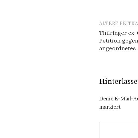
ÄLTERE BEITR
Beitragsn
Thüringer ex-
Petition gege
angeordnetes
Hinterlass
Deine E-Mail-Ad
markiert