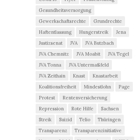
Gesundheitsversorgung
Gewerkschaftsrechte
Grundrechte
Haftentlassung
Hungerstreik
Jena
Justizsenat
JVA
JVA Butzbach
JVA Chemnitz
JVA Moabit
JVA Tegel
JVA Tonna
JVA Untermaßfeld
JVA Zeithain
Knast
Knastarbeit
Koalitionsfreiheit
Mindestlohn
Page
Protest
Rentenversicherung
Repression
Rote Hilfe
Sachsen
Streik
Suizid
Telio
Thüringen
Transparenz
Transparenzinitiative