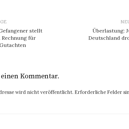
ÄGE
NE
avigation
Gefangener stellt
Überlastung: J
n Rechnung für
Deutschland dro
 Gutachten
e einen Kommentar.
resse wird nicht veröffentlicht.
Erforderliche Felder si