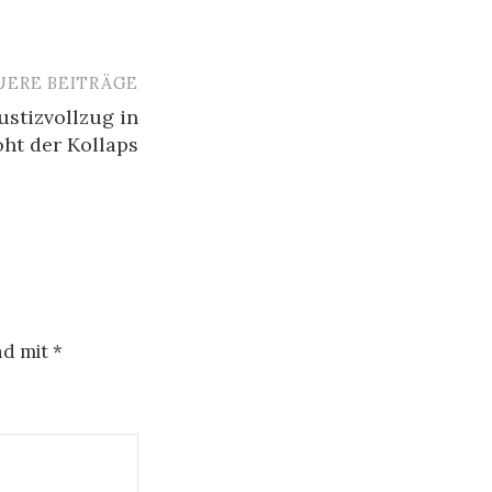
UERE BEITRÄGE
ustizvollzug in
ht der Kollaps
nd mit
*