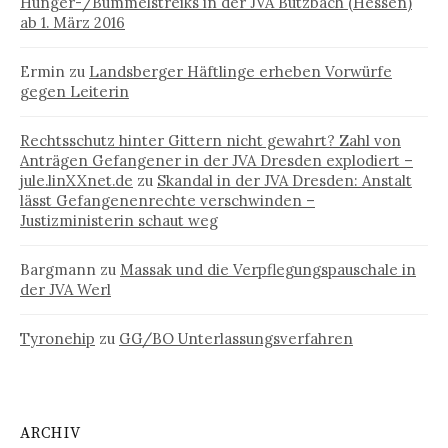
Hunger-/Bummelstreiks in der JVA Butzbach (Hessen)
ab 1. März 2016
Ermin
zu
Landsberger Häftlinge erheben Vorwürfe
gegen Leiterin
Rechtsschutz hinter Gittern nicht gewahrt? Zahl von
Anträgen Gefangener in der JVA Dresden explodiert –
jule.linXXnet.de
zu
Skandal in der JVA Dresden: Anstalt
lässt Gefangenenrechte verschwinden –
Justizministerin schaut weg
Bargmann
zu
Massak und die Verpflegungspauschale in
der JVA Werl
Tyronehip
zu
GG/BO Unterlassungsverfahren
ARCHIV