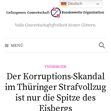
Zum
Deutsch
Inhalt
überspringen
Volle Gewerkschaftsfreiheit hinter Gittern.
Suchen
nach:
MENÜ
THÜRINGEN
Der Korruptions-Skandal
im Thüringer Strafvollzug
ist nur die Spitze des
Eisbergs