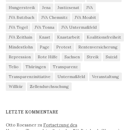
Hungerstreik
Jena
Justizsenat
JVA
JVA Butzbach
JVA Chemnitz
JVA Moabit
JVA Tegel
JVA Tonna
JVA Untermaßfeld
JVA Zeithain
Knast
Knastarbeit
Koalitionsfreiheit
Mindestlohn
Page
Protest
Rentenversicherung
Repression
Rote Hilfe
Sachsen
Streik
Suizid
Telio
Thüringen
Transparenz
Transparenzinitiative
Untermaßfeld
Veranstaltung
Willkür
Zellendurchsuchung
LETZTE KOMMENTARE
Otto Roessner
zu
Fortsetzung des