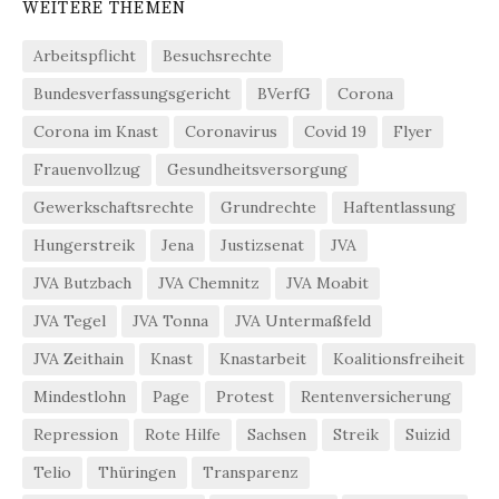
WEITERE THEMEN
Arbeitspflicht
Besuchsrechte
Bundesverfassungsgericht
BVerfG
Corona
Corona im Knast
Coronavirus
Covid 19
Flyer
Frauenvollzug
Gesundheitsversorgung
Gewerkschaftsrechte
Grundrechte
Haftentlassung
Hungerstreik
Jena
Justizsenat
JVA
JVA Butzbach
JVA Chemnitz
JVA Moabit
JVA Tegel
JVA Tonna
JVA Untermaßfeld
JVA Zeithain
Knast
Knastarbeit
Koalitionsfreiheit
Mindestlohn
Page
Protest
Rentenversicherung
Repression
Rote Hilfe
Sachsen
Streik
Suizid
Telio
Thüringen
Transparenz