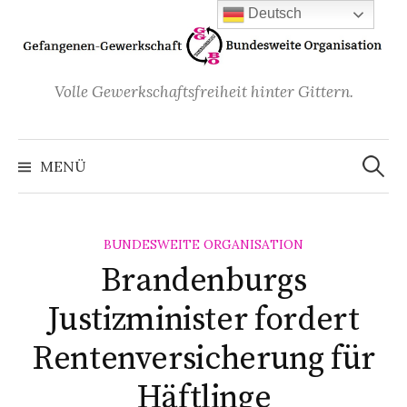
Zum
Deutsch
Inhalt
überspringen
Volle Gewerkschaftsfreiheit hinter Gittern.
Suchen
nach:
MENÜ
BUNDESWEITE ORGANISATION
Brandenburgs
Justizminister fordert
Rentenversicherung für
Häftlinge