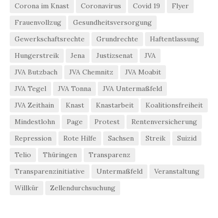
Corona im Knast
Coronavirus
Covid 19
Flyer
Frauenvollzug
Gesundheitsversorgung
Gewerkschaftsrechte
Grundrechte
Haftentlassung
Hungerstreik
Jena
Justizsenat
JVA
JVA Butzbach
JVA Chemnitz
JVA Moabit
JVA Tegel
JVA Tonna
JVA Untermaßfeld
JVA Zeithain
Knast
Knastarbeit
Koalitionsfreiheit
Mindestlohn
Page
Protest
Rentenversicherung
Repression
Rote Hilfe
Sachsen
Streik
Suizid
Telio
Thüringen
Transparenz
Transparenzinitiative
Untermaßfeld
Veranstaltung
Willkür
Zellendurchsuchung