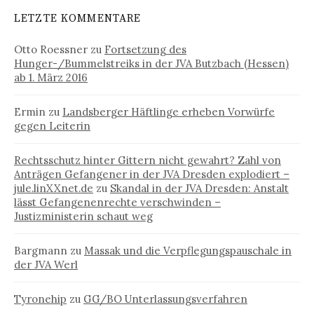
LETZTE KOMMENTARE
Otto Roessner
zu
Fortsetzung des
Hunger-/Bummelstreiks in der JVA Butzbach (Hessen)
ab 1. März 2016
Ermin
zu
Landsberger Häftlinge erheben Vorwürfe
gegen Leiterin
Rechtsschutz hinter Gittern nicht gewahrt? Zahl von
Anträgen Gefangener in der JVA Dresden explodiert –
jule.linXXnet.de
zu
Skandal in der JVA Dresden: Anstalt
lässt Gefangenenrechte verschwinden –
Justizministerin schaut weg
Bargmann
zu
Massak und die Verpflegungspauschale in
der JVA Werl
Tyronehip
zu
GG/BO Unterlassungsverfahren