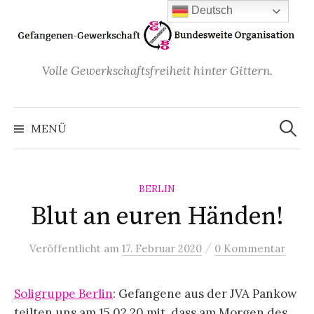
Zum
Deutsch
Inhalt
überspringen
Volle Gewerkschaftsfreiheit hinter Gittern.
Suchen
nach:
MENÜ
BERLIN
Blut an euren Händen!
/
Veröffentlicht
am
17. Februar 2020
0 Kommentar
Soligruppe Berlin
: Gefangene aus der JVA Pankow
teilten uns am 15.02.20 mit, dass am Morgen des