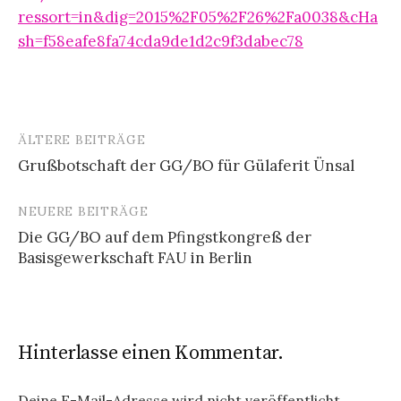
ressort=in&dig=2015%2F05%2F26%2Fa0038&cHa
sh=f58eafe8fa74cda9de1d2c9f3dabec78
ÄLTERE BEITRÄGE
Beitragsnavigation
Grußbotschaft der GG/BO für Gülaferit Ünsal
NEUERE BEITRÄGE
Die GG/BO auf dem Pfingstkongreß der
Basisgewerkschaft FAU in Berlin
Hinterlasse einen Kommentar.
Deine E-Mail-Adresse wird nicht veröffentlicht.