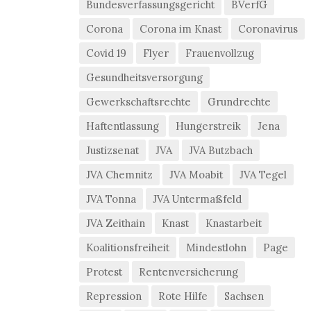
Bundesverfassungsgericht
BVerfG
Corona
Corona im Knast
Coronavirus
Covid 19
Flyer
Frauenvollzug
Gesundheitsversorgung
Gewerkschaftsrechte
Grundrechte
Haftentlassung
Hungerstreik
Jena
Justizsenat
JVA
JVA Butzbach
JVA Chemnitz
JVA Moabit
JVA Tegel
JVA Tonna
JVA Untermaßfeld
JVA Zeithain
Knast
Knastarbeit
Koalitionsfreiheit
Mindestlohn
Page
Protest
Rentenversicherung
Repression
Rote Hilfe
Sachsen