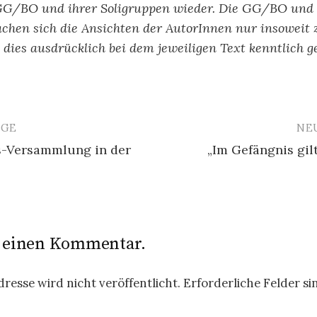
GG/BO und ihrer Soligruppen wieder. Die GG/BO und 
chen sich die Ansichten der AutorInnen nur insoweit 
ls dies ausdrücklich bei dem jeweiligen Text kenntlich g
ÄGE
NE
avigation
s-Versammlung in der
„Im Gefängnis gil
e einen Kommentar.
resse wird nicht veröffentlicht.
Erforderliche Felder si