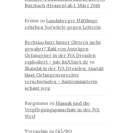
Butzbach (Hessen) ab 1. März 2016
Ermin
zu
Landsberger Häftlinge
erheben Vorwürfe gegen Leiterin
Rechtsschutz hinter Gittern nicht
gewahrt? Zahl von Anträgen
Gefangener in der JVA Dresden
explodiert – jule.linXXnet.de
zu
Skandal in der JVA Dresden: Anstalt
lässt Gefangenenrechte
verschwinden – Justizministerin
schaut weg
Bargmann
zu
Massak und die
Verpflegungspauschale in der JVA
Werl
Tyronehip
zu
GG/BO