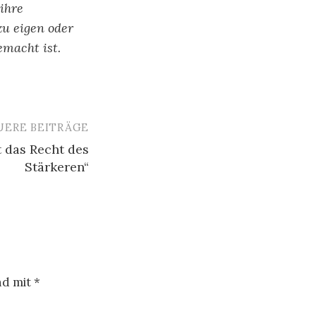
ihre
zu eigen oder
emacht ist.
UERE BEITRÄGE
t das Recht des
Stärkeren“
nd mit
*