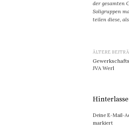
der gesamten 
Soligruppen ma
teilen diese, a
ÄLTERE BEITR
Beitragsn
Gewerkschaft
JVA Werl
Hinterlass
Deine E-Mail-Ad
markiert