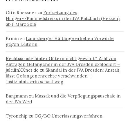
Otto Roessner
zu
Fortsetzung des
Hunger-/Bummelstreiks in der JVA Butzbach (Hessen)
ab 1. März 2016
Ermin
zu
Landsberger Häftlinge erheben Vorwürfe
gegen Leiterin
Rechtsschutz hinter Gittern nicht gewahrt? Zahl von
Anträgen Gefangener in der JVA Dresden explodiert –
jule.linXXnet.de
zu
Skandal in der JVA Dresden: Anstalt
lässt Gefangenenrechte verschwinden –
Justizministerin schaut weg
Bargmann
zu
Massak und die Verpflegungspauschale in
der JVA Werl
Tyronehip
zu
GG/BO Unterlassungsverfahren