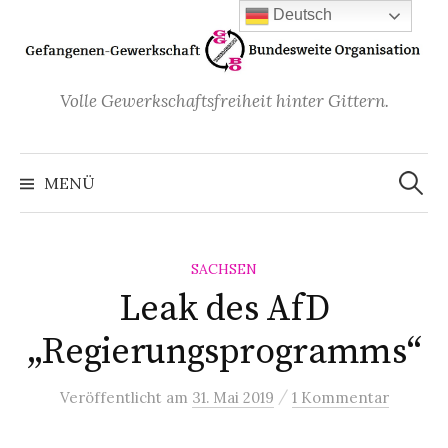
Zum
Deutsch
Inhalt
überspringen
Volle Gewerkschaftsfreiheit hinter Gittern.
Suchen
nach:
MENÜ
SACHSEN
Leak des AfD
„Regierungsprogramms“
/
Veröffentlicht
am
31. Mai 2019
1 Kommentar