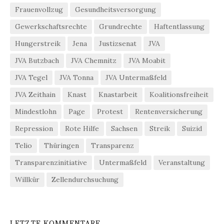
Frauenvollzug
Gesundheitsversorgung
Gewerkschaftsrechte
Grundrechte
Haftentlassung
Hungerstreik
Jena
Justizsenat
JVA
JVA Butzbach
JVA Chemnitz
JVA Moabit
JVA Tegel
JVA Tonna
JVA Untermaßfeld
JVA Zeithain
Knast
Knastarbeit
Koalitionsfreiheit
Mindestlohn
Page
Protest
Rentenversicherung
Repression
Rote Hilfe
Sachsen
Streik
Suizid
Telio
Thüringen
Transparenz
Transparenzinitiative
Untermaßfeld
Veranstaltung
Willkür
Zellendurchsuchung
LETZTE KOMMENTARE