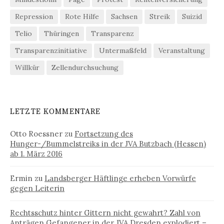
Repression
Rote Hilfe
Sachsen
Streik
Suizid
Telio
Thüringen
Transparenz
Transparenzinitiative
Untermaßfeld
Veranstaltung
Willkür
Zellendurchsuchung
LETZTE KOMMENTARE
Otto Roessner
zu
Fortsetzung des
Hunger-/Bummelstreiks in der JVA Butzbach (Hessen)
ab 1. März 2016
Ermin
zu
Landsberger Häftlinge erheben Vorwürfe
gegen Leiterin
Rechtsschutz hinter Gittern nicht gewahrt? Zahl von
Anträgen Gefangener in der JVA Dresden explodiert –