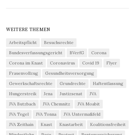
WEITERE THEMEN
Arbeitspflicht
Besuchsrechte
Bundesverfassungsgericht
BVerfG
Corona
Corona im Knast
Coronavirus
Covid 19
Flyer
Frauenvollzug
Gesundheitsversorgung
Gewerkschaftsrechte
Grundrechte
Haftentlassung
Hungerstreik
Jena
Justizsenat
JVA
JVA Butzbach
JVA Chemnitz
JVA Moabit
JVA Tegel
JVA Tonna
JVA Untermaßfeld
JVA Zeithain
Knast
Knastarbeit
Koalitionsfreiheit
Mindestlohn
Page
Protest
Rentenversicherung