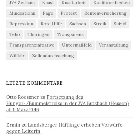
JVA Zeithain
Knast
Knastarbeit
Koalitionsfreiheit
Mindestlohn
Page
Protest
Rentenversicherung
Repression
Rote Hilfe
Sachsen
Streik
Suizid
Telio
Thüringen
Transparenz
Transparenzinitiative
Untermaßfeld
Veranstaltung
Willkür
Zellendurchsuchung
LETZTE KOMMENTARE
Otto Roessner
zu
Fortsetzung des
Hunger-/Bummelstreiks in der JVA Butzbach (Hessen)
ab 1. März 2016
Ermin
zu
Landsberger Häftlinge erheben Vorwürfe
gegen Leiterin