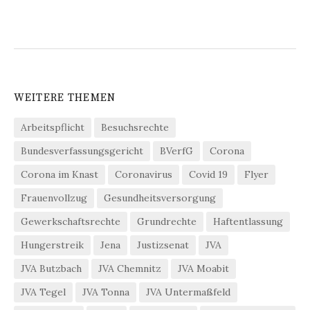
WEITERE THEMEN
Arbeitspflicht
Besuchsrechte
Bundesverfassungsgericht
BVerfG
Corona
Corona im Knast
Coronavirus
Covid 19
Flyer
Frauenvollzug
Gesundheitsversorgung
Gewerkschaftsrechte
Grundrechte
Haftentlassung
Hungerstreik
Jena
Justizsenat
JVA
JVA Butzbach
JVA Chemnitz
JVA Moabit
JVA Tegel
JVA Tonna
JVA Untermaßfeld