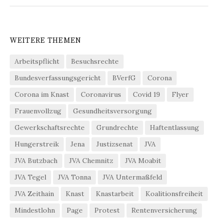
WEITERE THEMEN
Arbeitspflicht
Besuchsrechte
Bundesverfassungsgericht
BVerfG
Corona
Corona im Knast
Coronavirus
Covid 19
Flyer
Frauenvollzug
Gesundheitsversorgung
Gewerkschaftsrechte
Grundrechte
Haftentlassung
Hungerstreik
Jena
Justizsenat
JVA
JVA Butzbach
JVA Chemnitz
JVA Moabit
JVA Tegel
JVA Tonna
JVA Untermaßfeld
JVA Zeithain
Knast
Knastarbeit
Koalitionsfreiheit
Mindestlohn
Page
Protest
Rentenversicherung