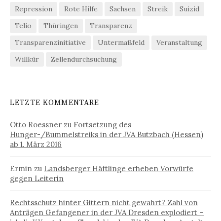
Repression
Rote Hilfe
Sachsen
Streik
Suizid
Telio
Thüringen
Transparenz
Transparenzinitiative
Untermaßfeld
Veranstaltung
Willkür
Zellendurchsuchung
LETZTE KOMMENTARE
Otto Roessner
zu
Fortsetzung des
Hunger-/Bummelstreiks in der JVA Butzbach (Hessen)
ab 1. März 2016
Ermin
zu
Landsberger Häftlinge erheben Vorwürfe
gegen Leiterin
Rechtsschutz hinter Gittern nicht gewahrt? Zahl von
Anträgen Gefangener in der JVA Dresden explodiert –