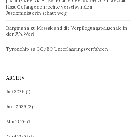
jule.linXXnet.de
zu
Skandal in der JVA Dresden: Anstalt
lässt Gefangenenrechte verschwinden –
Justizministerin schaut weg
Bargmann
zu
Massak und die Verpflegungspauschale in
der JVA Werl
Tyronehip
zu
GG/BO Unterlassungsverfahren
ARCHIV
Juli 2026
(1)
Juni 2026
(2)
Mai 2026
(1)
April 2026
(1)