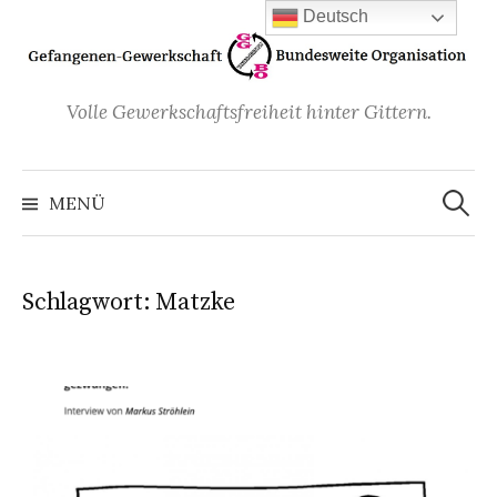
Zum
Deutsch
Inhalt
überspringen
Volle Gewerkschaftsfreiheit hinter Gittern.
Suchen
nach:
MENÜ
Schlagwort:
Matzke