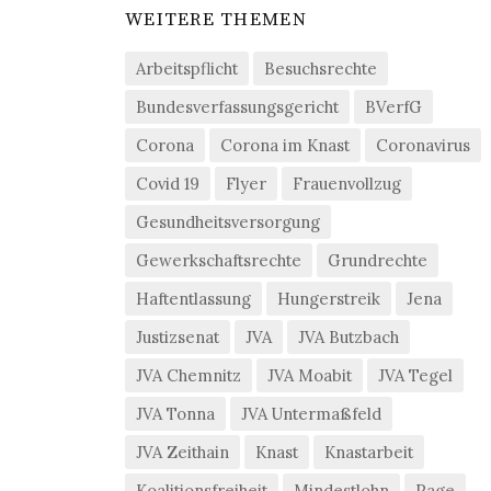
WEITERE THEMEN
Arbeitspflicht
Besuchsrechte
Bundesverfassungsgericht
BVerfG
Corona
Corona im Knast
Coronavirus
Covid 19
Flyer
Frauenvollzug
Gesundheitsversorgung
Gewerkschaftsrechte
Grundrechte
Haftentlassung
Hungerstreik
Jena
Justizsenat
JVA
JVA Butzbach
JVA Chemnitz
JVA Moabit
JVA Tegel
JVA Tonna
JVA Untermaßfeld
JVA Zeithain
Knast
Knastarbeit
Koalitionsfreiheit
Mindestlohn
Page