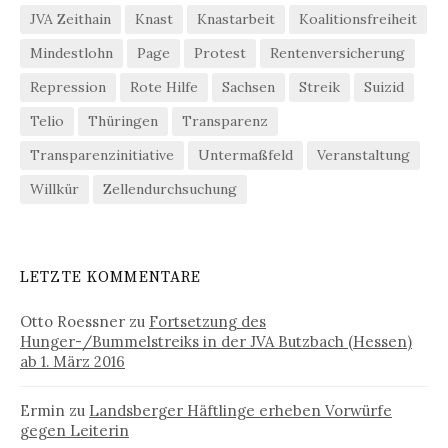
JVA Zeithain
Knast
Knastarbeit
Koalitionsfreiheit
Mindestlohn
Page
Protest
Rentenversicherung
Repression
Rote Hilfe
Sachsen
Streik
Suizid
Telio
Thüringen
Transparenz
Transparenzinitiative
Untermaßfeld
Veranstaltung
Willkür
Zellendurchsuchung
LETZTE KOMMENTARE
Otto Roessner
zu
Fortsetzung des
Hunger-/Bummelstreiks in der JVA Butzbach (Hessen)
ab 1. März 2016
Ermin
zu
Landsberger Häftlinge erheben Vorwürfe
gegen Leiterin