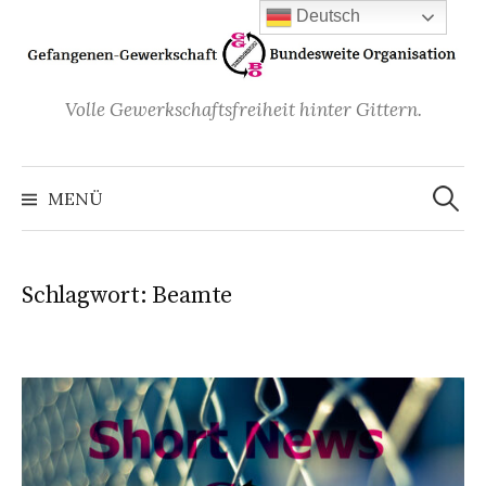
Zum
Deutsch
Inhalt
überspringen
Volle Gewerkschaftsfreiheit hinter Gittern.
Suchen
nach:
MENÜ
Schlagwort:
Beamte