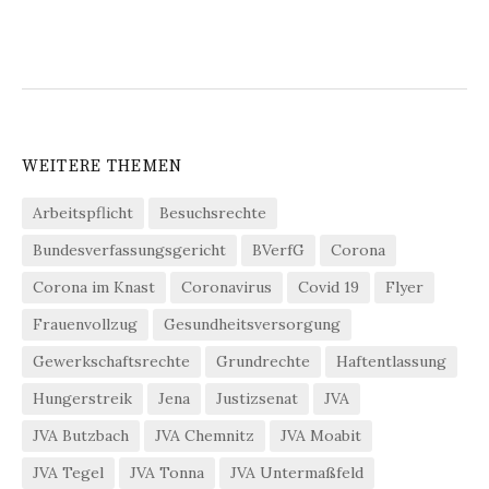
WEITERE THEMEN
Arbeitspflicht
Besuchsrechte
Bundesverfassungsgericht
BVerfG
Corona
Corona im Knast
Coronavirus
Covid 19
Flyer
Frauenvollzug
Gesundheitsversorgung
Gewerkschaftsrechte
Grundrechte
Haftentlassung
Hungerstreik
Jena
Justizsenat
JVA
JVA Butzbach
JVA Chemnitz
JVA Moabit
JVA Tegel
JVA Tonna
JVA Untermaßfeld