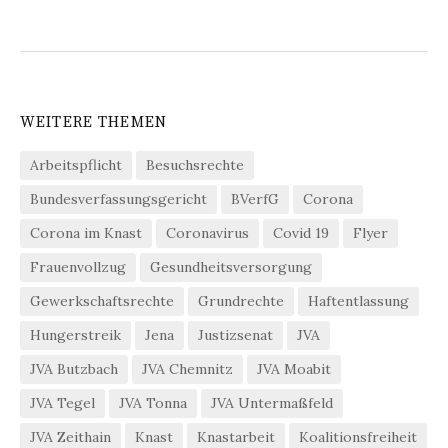
WEITERE THEMEN
Arbeitspflicht
Besuchsrechte
Bundesverfassungsgericht
BVerfG
Corona
Corona im Knast
Coronavirus
Covid 19
Flyer
Frauenvollzug
Gesundheitsversorgung
Gewerkschaftsrechte
Grundrechte
Haftentlassung
Hungerstreik
Jena
Justizsenat
JVA
JVA Butzbach
JVA Chemnitz
JVA Moabit
JVA Tegel
JVA Tonna
JVA Untermaßfeld
JVA Zeithain
Knast
Knastarbeit
Koalitionsfreiheit