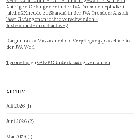
Rechtsschutz hinter Gittern nicht gewahrt? Zahl von
Anträgen Gefangener in der JVA Dresden explodiert –
jule.linXXnet.de
zu
Skandal in der JVA Dresden: Anstalt
lässt Gefangenenrechte verschwinden –
Justizministerin schaut weg
Bargmann
zu
Massak und die Verpflegungspauschale in
der JVA Werl
Tyronehip
zu
GG/BO Unterlassungsverfahren
ARCHIV
Juli 2026
(1)
Juni 2026
(2)
Mai 2026
(1)