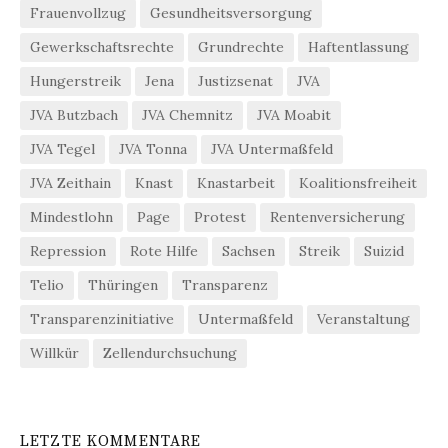
Frauenvollzug
Gesundheitsversorgung
Gewerkschaftsrechte
Grundrechte
Haftentlassung
Hungerstreik
Jena
Justizsenat
JVA
JVA Butzbach
JVA Chemnitz
JVA Moabit
JVA Tegel
JVA Tonna
JVA Untermaßfeld
JVA Zeithain
Knast
Knastarbeit
Koalitionsfreiheit
Mindestlohn
Page
Protest
Rentenversicherung
Repression
Rote Hilfe
Sachsen
Streik
Suizid
Telio
Thüringen
Transparenz
Transparenzinitiative
Untermaßfeld
Veranstaltung
Willkür
Zellendurchsuchung
LETZTE KOMMENTARE