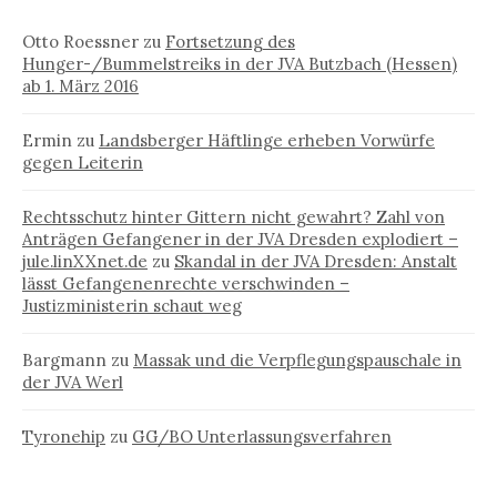
Otto Roessner
zu
Fortsetzung des
Hunger-/Bummelstreiks in der JVA Butzbach (Hessen)
ab 1. März 2016
Ermin
zu
Landsberger Häftlinge erheben Vorwürfe
gegen Leiterin
Rechtsschutz hinter Gittern nicht gewahrt? Zahl von
Anträgen Gefangener in der JVA Dresden explodiert –
jule.linXXnet.de
zu
Skandal in der JVA Dresden: Anstalt
lässt Gefangenenrechte verschwinden –
Justizministerin schaut weg
Bargmann
zu
Massak und die Verpflegungspauschale in
der JVA Werl
Tyronehip
zu
GG/BO Unterlassungsverfahren