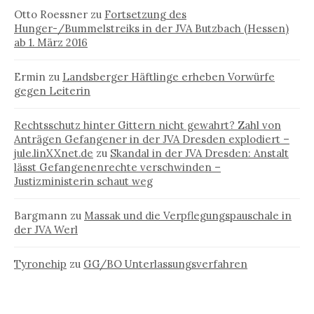
Otto Roessner
zu
Fortsetzung des
Hunger-/Bummelstreiks in der JVA Butzbach (Hessen)
ab 1. März 2016
Ermin
zu
Landsberger Häftlinge erheben Vorwürfe
gegen Leiterin
Rechtsschutz hinter Gittern nicht gewahrt? Zahl von
Anträgen Gefangener in der JVA Dresden explodiert –
jule.linXXnet.de
zu
Skandal in der JVA Dresden: Anstalt
lässt Gefangenenrechte verschwinden –
Justizministerin schaut weg
Bargmann
zu
Massak und die Verpflegungspauschale in
der JVA Werl
Tyronehip
zu
GG/BO Unterlassungsverfahren