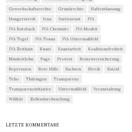
Gewerkschaftsrechte
Grundrechte
Haftentlassung
Hungerstreik
Jena
Justizsenat
JVA
JVA Butzbach
JVA Chemnitz
JVA Moabit
JVA Tegel
JVA Tonna
JVA Untermaßfeld
JVA Zeithain
Knast
Knastarbeit
Koalitionsfreiheit
Mindestlohn
Page
Protest
Rentenversicherung
Repression
Rote Hilfe
Sachsen
Streik
Suizid
Telio
Thüringen
Transparenz
Transparenzinitiative
Untermaßfeld
Veranstaltung
Willkür
Zellendurchsuchung
LETZTE KOMMENTARE