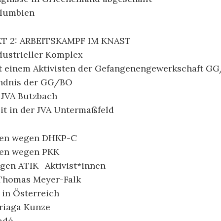
olumbien
 2: ARBEITSKAMPF IM KNAST
dustrieller Komplex
it einem Aktivisten der Gefangenengewerkschaft G
ändnis der GG/BO
r JVA Butzbach
t in der JVA Untermaßfeld
hren wegen DHKP-C
ren wegen PKK
gen ATIK -Aktivist*innen
 Thomas Meyer-Falk
 in Österreich
riaga Kunze
adó