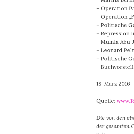
– Operation P
– Operation „F
– Politische 
– Repression i
– Mumia Abu-
– Leonard Pelt
– Politische G
– Buchvorstel
18. März 2016
Quelle:
www.1
Die von den ei
der gesamten 