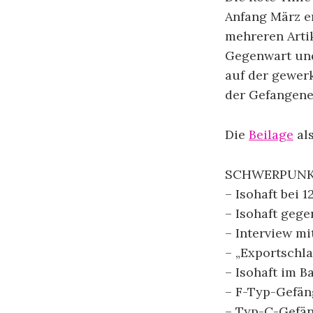
Anfang März e
mehreren Artik
Gegenwart und
auf der gewer
der Gefangen
Die
Beilage
als
SCHWERPUNKT
– Isohaft bei 
– Isohaft gege
– Interview mi
– „Exportschla
– Isohaft im B
– F-Typ-Gefän
– Typ-C-Gefän