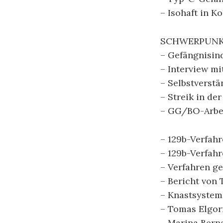
– Isohaft in K
SCHWERPUNKT
– Gefängnisin
– Interview m
– Selbstverst
– Streik in de
– GG/BO-Arbei
– 129b-Verfa
– 129b-Verfah
– Verfahren ge
– Bericht von
– Knastsystem
– Tomas Elgor
– Marina Bern