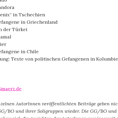
andora
enix“ in Tschechien
Gefangene in Griechenland
n der Türkei
Jamal
ier
efangene in Chile
lung: Texte von politischen Gefangenen in Kolumbi
8maerz.de
nzelnen AutorInnen veröffentlichten Beiträge geben ni
GG/BO und ihrer Soligruppen wieder. Die GG/BO und 