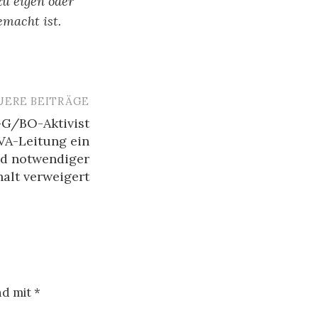
zu eigen oder
emacht ist.
UERE BEITRÄGE
G/BO-Aktivist
JVA-Leitung ein
d notwendiger
alt verweigert
nd mit
*