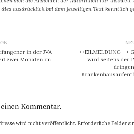
chen sich die Ansichten der AutorInnen nur insoweit 
ls dies ausdrücklich bei dem jeweiligen Text kenntlich g
ÄGE
NE
avigation
efangener in der JVA
+++EILMELDUNG+++ G
eit zwei Monaten im
wird seitens der 
dringen
Krankenhausaufenth
e einen Kommentar.
resse wird nicht veröffentlicht.
Erforderliche Felder si