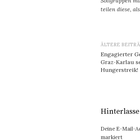
Soligruppen ma
teilen diese, a
ÄLTERE BEITR
Beitragsn
Engagierter G
Graz-Karlau s
Hungerstreik!
Hinterlass
Deine E-Mail-Ad
markiert