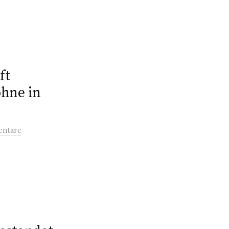
ft
öhne in
entare