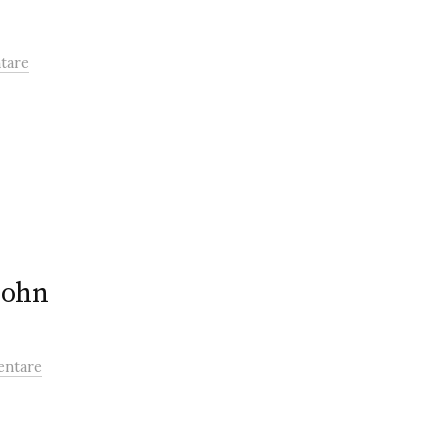
tare
Lohn
entare