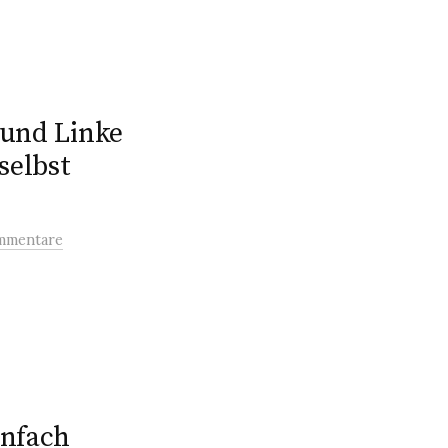
 und Linke
selbst
mmentare
infach