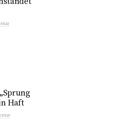
nstandet
ntar
 „Sprung
in Haft
entar