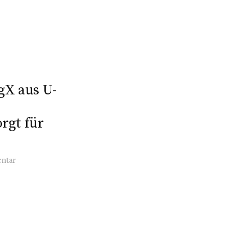
gX aus U-
rgt für
ntar