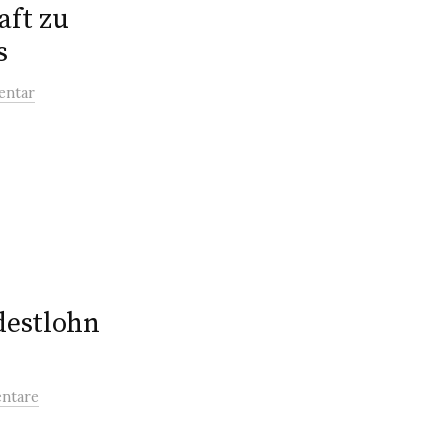
ft zu
s
entar
destlohn
ntare