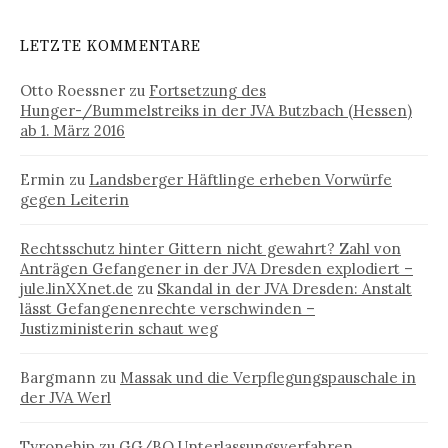
LETZTE KOMMENTARE
Otto Roessner
zu
Fortsetzung des
Hunger-/Bummelstreiks in der JVA Butzbach (Hessen)
ab 1. März 2016
Ermin
zu
Landsberger Häftlinge erheben Vorwürfe
gegen Leiterin
Rechtsschutz hinter Gittern nicht gewahrt? Zahl von
Anträgen Gefangener in der JVA Dresden explodiert –
jule.linXXnet.de
zu
Skandal in der JVA Dresden: Anstalt
lässt Gefangenenrechte verschwinden –
Justizministerin schaut weg
Bargmann
zu
Massak und die Verpflegungspauschale in
der JVA Werl
Tyronehip
zu
GG/BO Unterlassungsverfahren