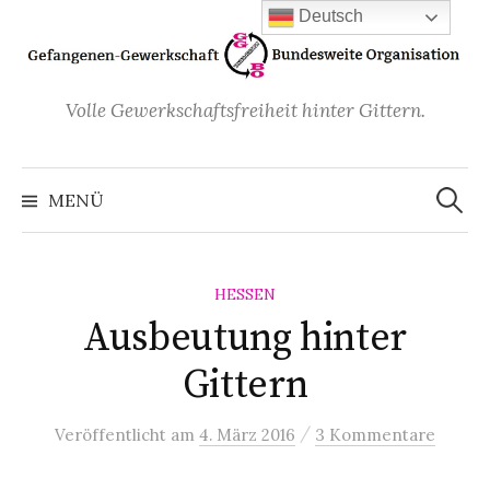
Zum
Deutsch
Inhalt
überspringen
Volle Gewerkschaftsfreiheit hinter Gittern.
Suchen
nach:
MENÜ
HESSEN
Ausbeutung hinter
Gittern
/
Veröffentlicht
am
4. März 2016
3 Kommentare