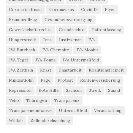
Corona im Knast
Coronavirus
Covid 19
Flyer
Frauenvollzug
Gesundheitsversorgung
Gewerkschaftsrechte
Grundrechte
Haftentlassung
Hungerstreik
Jena
Justizsenat
JVA
JVA Butzbach
JVA Chemnitz
JVA Moabit
JVA Tegel
JVA Tonna
JVA Untermaßfeld
JVA Zeithain
Knast
Knastarbeit
Koalitionsfreiheit
Mindestlohn
Page
Protest
Rentenversicherung
Repression
Rote Hilfe
Sachsen
Streik
Suizid
Telio
Thüringen
Transparenz
Transparenzinitiative
Untermaßfeld
Veranstaltung
Willkür
Zellendurchsuchung