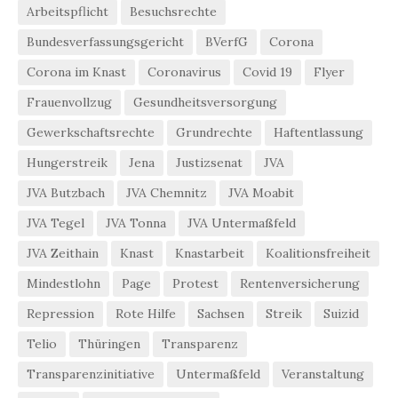
Arbeitspflicht
Besuchsrechte
Bundesverfassungsgericht
BVerfG
Corona
Corona im Knast
Coronavirus
Covid 19
Flyer
Frauenvollzug
Gesundheitsversorgung
Gewerkschaftsrechte
Grundrechte
Haftentlassung
Hungerstreik
Jena
Justizsenat
JVA
JVA Butzbach
JVA Chemnitz
JVA Moabit
JVA Tegel
JVA Tonna
JVA Untermaßfeld
JVA Zeithain
Knast
Knastarbeit
Koalitionsfreiheit
Mindestlohn
Page
Protest
Rentenversicherung
Repression
Rote Hilfe
Sachsen
Streik
Suizid
Telio
Thüringen
Transparenz
Transparenzinitiative
Untermaßfeld
Veranstaltung