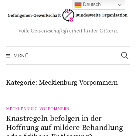
Zum
Deutsch
Inhalt
überspringen
Volle Gewerkschaftsfreiheit hinter Gittern.
Suchen
nach:
MENÜ
Kategorie:
Mecklenburg-Vorpommern
MECKLENBURG-VORPOMMERN
Knastregeln befolgen in der
Hoffnung auf mildere Behandlung