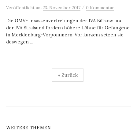
/
Veröffentlicht
am
23. November 2017
0 Kommentar
Die GMV- Insassenvertretungen der JVA Bützow und
der JVA Stralsund fordern höhere Löhne für Gefangene
in Mecklenburg-Vorpommern. Vor kurzem setzen sie
deswegen ...
Seitennummerierung
« Zurück
der
Beiträge
WEITERE THEMEN