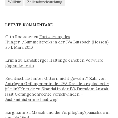
Willkür
Zellendurchsuchung
LETZTE KOMMENTARE
Otto Roessner
zu
Fortsetzung des
Hunger-/Bummelstreiks in der JVA Butzbach (Hessen)
ab 1. März 2016
Ermin
zu
Landsberger Häftlinge erheben Vorwürfe
gegen Leiterin
Rechtsschutz hinter Gittern nicht gewahrt? Zahl von
Anträgen Gefangener in der JVA Dresden explodiert –
jule.linXXnet.de
zu
Skandal in der JVA Dresden: Anstalt
lässt Gefangenenrechte verschwinden –
Justizministerin schaut weg
Bargmann
zu
Massak und die Verpflegungspauschale in
der JVA Werl