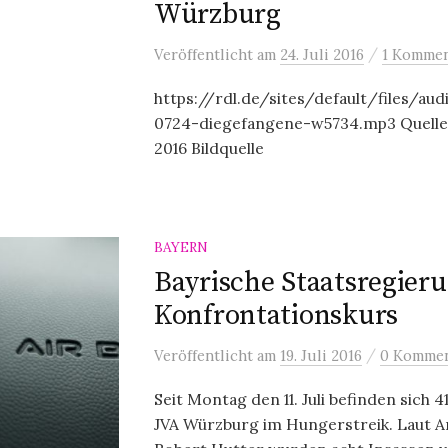
Würzburg
/
Veröffentlicht
am
24. Juli 2016
1 Kommen
https://rdl.de/sites/default/files/au
0724-diegefangene-w5734.mp3 Quelle Le
2016 Bildquelle
BAYERN
Bayrische Staatsregier
Konfrontationskurs
/
Veröffentlicht
am
19. Juli 2016
0 Kommen
Seit Montag den 11. Juli befinden sich 
JVA Würzburg im Hungerstreik. Laut An