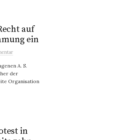
Recht auf
immung ein
entar
genen A. S.
cher der
te Organisation
test in