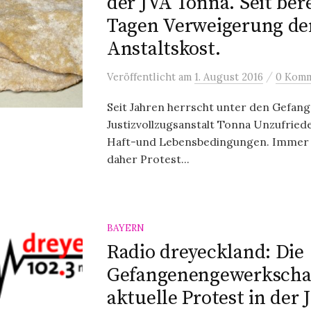
der JVA Tonna. Seit ber
Tagen Verweigerung de
Anstaltskost.
/
Veröffentlicht
am
1. August 2016
0 Komm
Seit Jahren herrscht unter den Gefan
Justizvollzugsanstalt Tonna Unzufried
Haft-und Lebensbedingungen. Immer 
daher Protest...
BAYERN
Radio dreyeckland: Die
Gefangenengewerkschaf
aktuelle Protest in der 