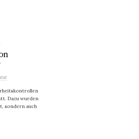
r
von
?
tar
rheitskontrollen
att. Dazu wurden
t, sondern auch