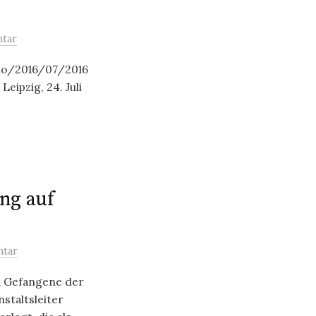
tar
dio/2016/07/2016
ipzig, 24. Juli
ung auf
tar
41 Gefangene der
staltsleiter