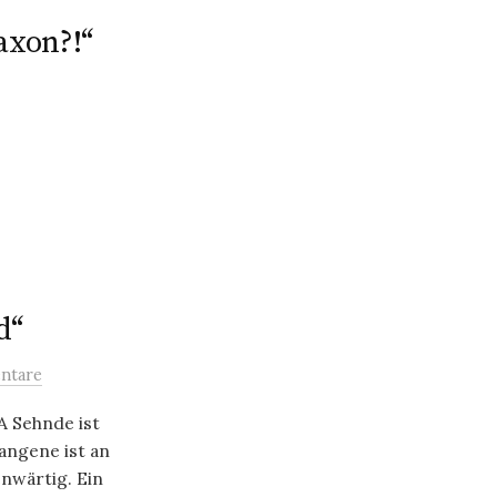
axon?!“
d“
ntare
A Sehnde ist
angene ist an
nwärtig. Ein