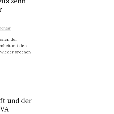
eits zehn
r
entar
genen der
enheit mit den
wieder brechen
t und der
JVA