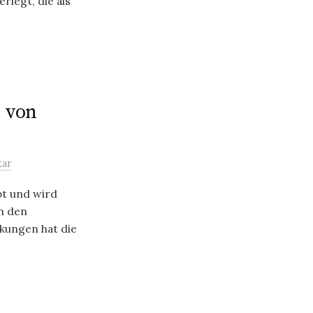
rlegt, die als
 von
tar
bt und wird
n den
rkungen hat die