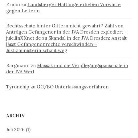
Ermin
zu
Landsberger Häftlinge erheben Vorwürfe
gegen Leiterin
Rechtsschutz hinter Gittern nicht gewahrt? Zahl von
Anträgen Gefangener in der JVA Dresden explodiert –
jule.linXXnet.de
zu
Skandal in der JVA Dresden: Anstalt
lässt Gefangenenrechte verschwinden –
Justizministerin schaut weg
Bargmann
zu
Massak und die Verpflegungspauschale in
der JVA Werl
Tyronehip
zu
GG/BO Unterlassungsverfahren
ARCHIV
Juli 2026
(1)