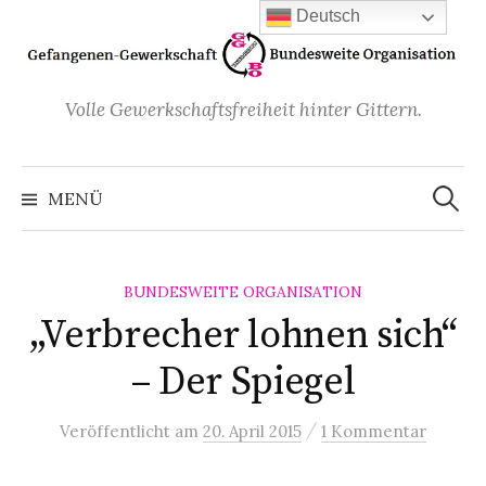
Zum
Deutsch
Inhalt
überspringen
Volle Gewerkschaftsfreiheit hinter Gittern.
Suchen
nach:
MENÜ
BUNDESWEITE ORGANISATION
„Verbrecher lohnen sich“
– Der Spiegel
/
Veröffentlicht
am
20. April 2015
1 Kommentar