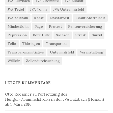
JVA Butzbach
JVA Chemnitz
JVA Moabit
JVA Tegel
JVA Tonna
JVA Untermaßfeld
JVA Zeithain
Knast
Knastarbeit
Koalitionsfreiheit
Mindestlohn
Page
Protest
Rentenversicherung
Repression
Rote Hilfe
Sachsen
Streik
Suizid
Telio
Thüringen
Transparenz
Transparenzinitiative
Untermaßfeld
Veranstaltung
Willkür
Zellendurchsuchung
LETZTE KOMMENTARE
Otto Roessner
zu
Fortsetzung des
Hunger-/Bummelstreiks in der JVA Butzbach (Hessen)
ab 1. März 2016