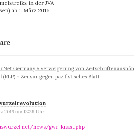
lstreiks in der JVA
en) ab 1. März 2016
are
rNet Germany » Verweigerung von Zeitschriftenaushän
 (RLP) – Zensur gegen pazifistisches Blatt
wurzelrevolution
rz 2016 um 13:38 Uhr
aswurzel.net/news/gwr-knast.php