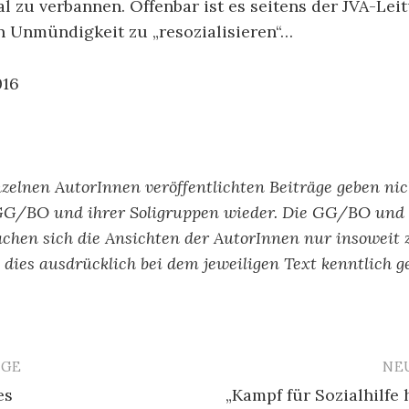
l zu verbannen. Offenbar ist es seitens der JVA-Lei
n Unmündigkeit zu „resozialisieren“…
016
nzelnen AutorInnen veröffentlichten Beiträge geben ni
GG/BO und ihrer Soligruppen wieder. Die GG/BO und 
chen sich die Ansichten der AutorInnen nur insoweit 
ls dies ausdrücklich bei dem jeweiligen Text kenntlich g
ÄGE
NE
avigation
es
„Kampf für Sozialhilfe 