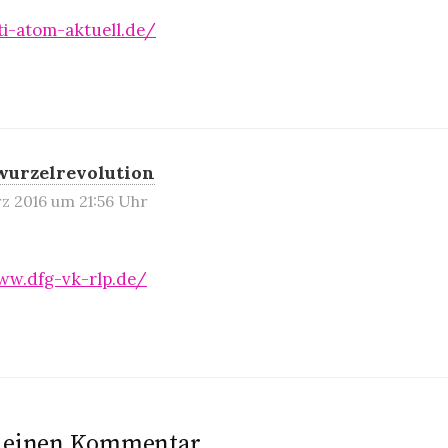
i-atom-aktuell.de/
wurzelrevolution
rz 2016 um 21:56 Uhr
ww.dfg-vk-rlp.de/
e einen Kommentar.