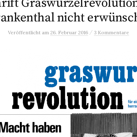
hrift Graswurzelrevolution
ankenthal nicht erwünsc
/
Veröffentlicht
am
26. Februar 2016
3 Kommentare