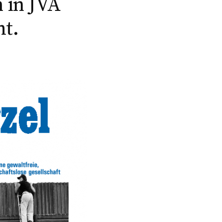
 in JVA
ht.