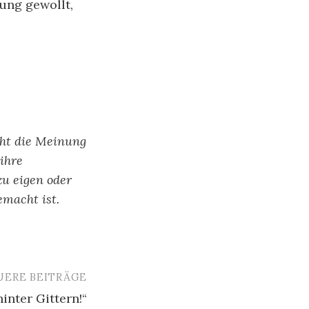
tung gewollt,
cht die Meinung
ihre
zu eigen oder
emacht ist.
UERE BEITRÄGE
hinter Gittern!“