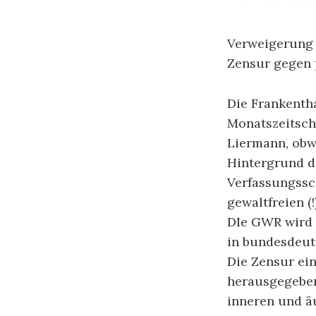
Verweigerung 
Zensur gegen p
Die Frankenth
Monatszeitsch
Liermann, obwo
Hintergrund d
Verfassungssch
gewaltfreien (
DIe GWR wird s
in bundesdeut
Die Zensur ein
herausgegeben
inneren und ä