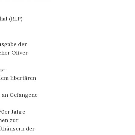
al (RLP) –
usgabe der
cher Oliver
s-
dem libertären
os an Gefangene
70er Jahre
nen zur
fthäusern der