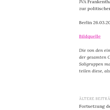
JVA Frankentha
zur politische
Berlin 26.03.2
Bildquelle
Die von den ei
der gesamten 
Soligruppen ma
teilen diese, a
ÄLTERE BEITR
Beitragsn
Fortsetzung d