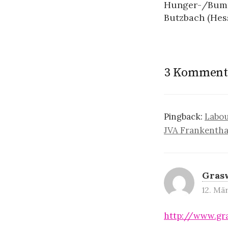
Hunger-/Bumme
Butzbach (Hess
3 Komment
Pingback:
Labou
JVA Frankenthal
Gras
12. Mä
http://www.gr