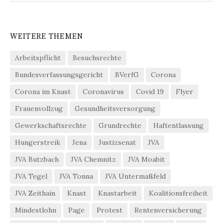
WEITERE THEMEN
Arbeitspflicht
Besuchsrechte
Bundesverfassungsgericht
BVerfG
Corona
Corona im Knast
Coronavirus
Covid 19
Flyer
Frauenvollzug
Gesundheitsversorgung
Gewerkschaftsrechte
Grundrechte
Haftentlassung
Hungerstreik
Jena
Justizsenat
JVA
JVA Butzbach
JVA Chemnitz
JVA Moabit
JVA Tegel
JVA Tonna
JVA Untermaßfeld
JVA Zeithain
Knast
Knastarbeit
Koalitionsfreiheit
Mindestlohn
Page
Protest
Rentenversicherung