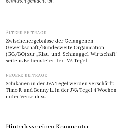
kenntlich gemacht ist.
ÄLTERE BEITRÄGE
Beitragsnavigation
Zwischenergebnisse der Gefangenen-
Gewerkschaft/Bundesweite Organisation
(GG/BO) zur „Klau-und-Schmuggel-Wirtschaft“
seitens Bediensteter der JVA Tegel
NEUERE BEITRÄGE
Schikanen in der JVA Tegel werden verschärft:
Timo F. und Benny L. in der JVA Tegel 4 Wochen
unter Verschluss
Hinterlasse einen Kommentar.