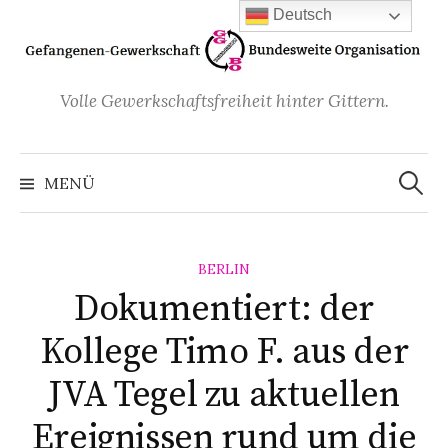
Zum
Deutsch
Inhalt
überspringen
Volle Gewerkschaftsfreiheit hinter Gittern.
Suchen
nach:
MENÜ
BERLIN
Dokumentiert: der
Kollege Timo F. aus der
JVA Tegel zu aktuellen
Ereignissen rund um die