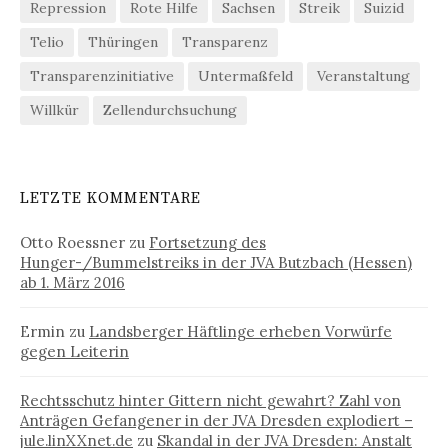
Repression
Rote Hilfe
Sachsen
Streik
Suizid
Telio
Thüringen
Transparenz
Transparenzinitiative
Untermaßfeld
Veranstaltung
Willkür
Zellendurchsuchung
LETZTE KOMMENTARE
Otto Roessner
zu
Fortsetzung des
Hunger-/Bummelstreiks in der JVA Butzbach (Hessen)
ab 1. März 2016
Ermin
zu
Landsberger Häftlinge erheben Vorwürfe
gegen Leiterin
Rechtsschutz hinter Gittern nicht gewahrt? Zahl von
Anträgen Gefangener in der JVA Dresden explodiert –
jule.linXXnet.de
zu
Skandal in der JVA Dresden: Anstalt