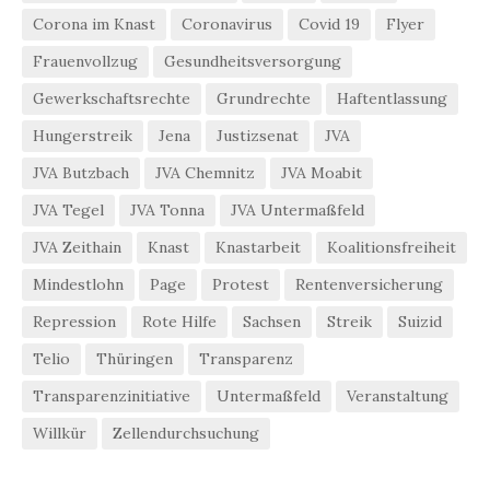
Corona im Knast
Coronavirus
Covid 19
Flyer
Frauenvollzug
Gesundheitsversorgung
Gewerkschaftsrechte
Grundrechte
Haftentlassung
Hungerstreik
Jena
Justizsenat
JVA
JVA Butzbach
JVA Chemnitz
JVA Moabit
JVA Tegel
JVA Tonna
JVA Untermaßfeld
JVA Zeithain
Knast
Knastarbeit
Koalitionsfreiheit
Mindestlohn
Page
Protest
Rentenversicherung
Repression
Rote Hilfe
Sachsen
Streik
Suizid
Telio
Thüringen
Transparenz
Transparenzinitiative
Untermaßfeld
Veranstaltung
Willkür
Zellendurchsuchung