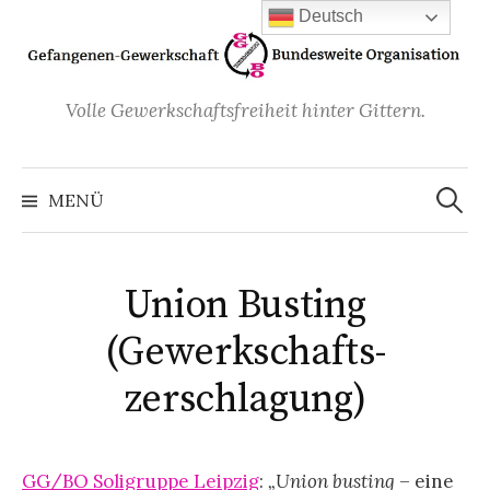
Zum
Deutsch
Inhalt
überspringen
Volle Gewerkschaftsfreiheit hinter Gittern.
Suchen
nach:
MENÜ
Union Busting
(Gewerkschafts-
zerschlagung)
GG/BO Soligruppe Leipzig
:
„Union busting
– eine