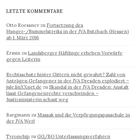
LETZTE KOMMENTARE
Otto Roessner
zu
Fortsetzung des
Hunger-/Bummelstreiks in der JVA Butzbach (Hessen)
ab 1. März 2016
Ermin
zu
Landsberger Häftlinge erheben Vorwürfe
gegen Leiterin
Rechtsschutz hinter Gittern nicht gewahrt? Zahl von
Anträgen Gefangener in der JVA Dresden explodiert –
jule.linXXnet.de
zu
Skandal in der JVA Dresden: Anstalt
lässt Gefangenenrechte verschwinden –
Justizministerin schaut weg
Bargmann
zu
Massak und die Verpflegungspauschale in
der JVA Werl
Tyronehip
zu
GG/BO Unterlassungsverfahren