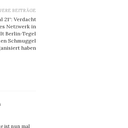
UERE BEITRÄGE
 21“: Verdacht
les Netzwerk in
lt Berlin-Tegel
llen Schmuggel
anisiert haben
h
te ist nun mal