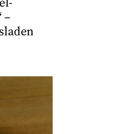
el-
“ –
gsladen