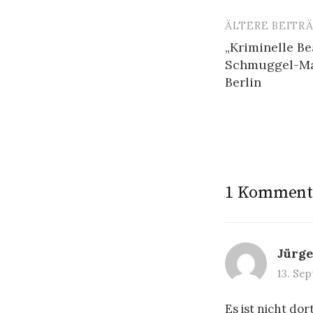
ÄLTERE BEITR
Beitragsn
„Kriminelle B
Schmuggel-Maf
Berlin
1 Komment
Jürge
13. Se
Es ist nicht do