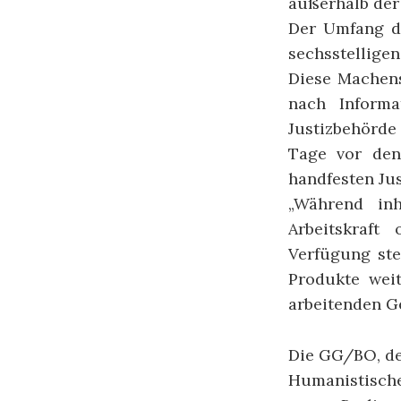
außerhalb der 
Der Umfang de
sechsstelligen
Diese Machens
nach Inform
Justizbehörd
Tage vor den
handfesten Jus
„Während inh
Arbeitskraft
Verfügung ste
Produkte weit
arbeitenden G
Die GG/BO, de
Humanistischen