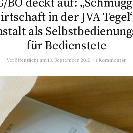
/BO deckt auf: „Schmugg
rtschaft in der JVA Tegel
stalt als Selbstbedienun
für Bedienstete
/
Veröffentlicht
am
13. September 2016
1 Kommentar