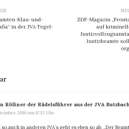
ÄGE
NE
avigation
eamten-Klau-und-
ZDF-Magazin „Frontal
ia“ in der JVA Tegel-
auf kriminel
Justizvollzugsansta
Justizbeamte so
org
ar
n Rößner der Rädelsführer aus der JVA Butzbac
ptember 2016 um 8:32 Uhr
rt so,auch in anderen JVA`s geht es eben so ab. „Der Beam