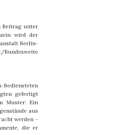
 Beitrag unter
arin wird der
nstalt Berlin-
t/Bundesweite
VA-Bediensteten
gten gefertigt
m Muster: Ein
egenstände aus
racht werden –
amente, die er