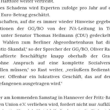
Hafttore weiter vertreibt.
s Schadens wird Experten zufolge pro Jahr auf e
 Euro-Betrag geschätzt.
chaften, auf die es immer wieder Hinweise gegeb
ationen der GG/BO von der JVA-Leitung in T
e unter Senator Thomas Heilmann (CDU) gedeckelt
 Wahlen zum Berliner Abgeordnetenhaus hat di
tiz-Skandal,“ so der Sprecher der GG/BO, Oliver Ra
aftierte Beschäftigte knapp oberhalb der Gra
 ohne Anspruch auf eine komplette Sozialver
llen müssen,“ so Rast weiter, „veräußern Bedienst
er. Offenbar ein lukratives Geschäft, das auf 
efangenen ausgetragen wird.“
r am kommenden Samstag in Hannover der Fritz-Ba
 Union e.V. verliehen wird, fordert nicht nur Aufk