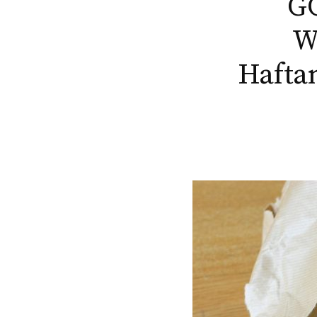
GG
Wi
Haftan